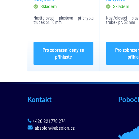
Skladem
Skladem
Nastřelovací plastová příchytka
Nastřelovací plas
trubek pr. 16 mm
trubek pr. 32 mm
Pro zobrazení ceny se
Pro zobrazen
přihlaste
přihla
Kontakt
Poboč
+420 221 778 274
absolon@absolon.cz