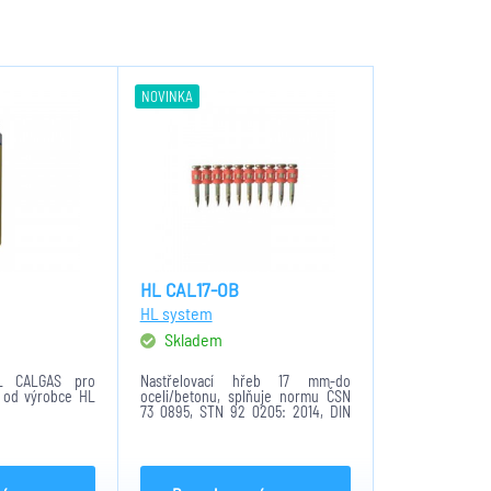
NOVINKA
HL CAL17-OB
HL system
Skladem
HL CALGAS pro
Nastřelovací hřeb 17 mm-do
E od výrobce HL
oceli/betonu, splňuje normu ČSN
73 0895, STN 92 0205: 2014, DIN
4102-12:1998-11, galvanicky
pozinkováno, GZ