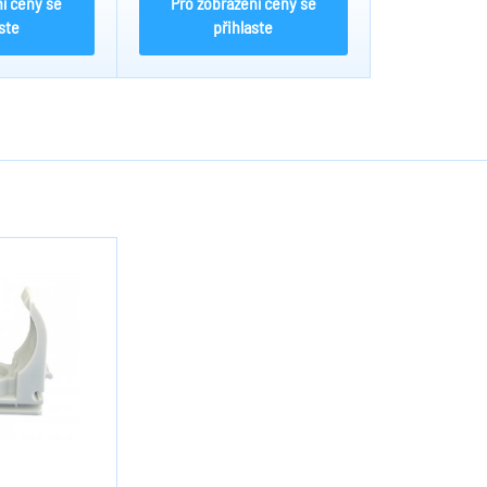
í ceny se
Pro zobrazení ceny se
ste
přihlaste