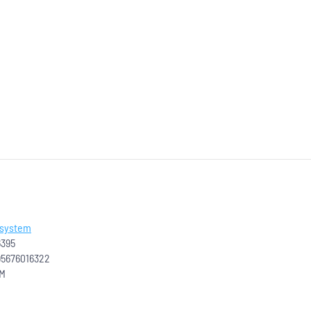
 system
6395
95676016322
 M