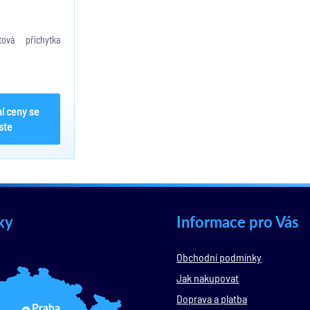
tová příchytka
í ceny se
ste
ky
Informace pro Vás
Obchodní podmínky
Jak nakupovat
Doprava a platba