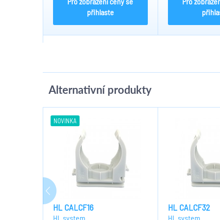
Pro zobrazení ceny se
Pro zobrazen
přihlaste
přihla
Alternativní produkty
NOVINKA
HL CALCF16
HL CALCF32
HL system
HL system