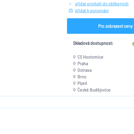
přidat produkt do oblíbených
přidat k porovnání
Pro zobrazení ceny 
Skladová dostupnost:
CS Hostomice
Praha
Ostrava
Brno
Plzeň
České Budějovice