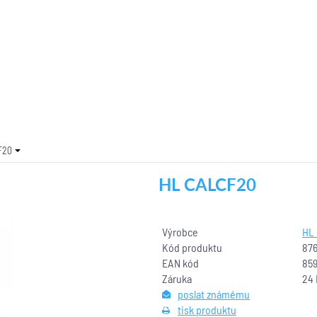
F20
HL CALCF20
Výrobce
HL
Kód produktu
87
EAN kód
85
Záruka
24
poslat známému
tisk produktu