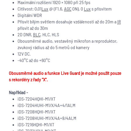
Maximální rozlišení 1920 × 1080 při 25 fps
Citlivost: 0,01
Lux
@ (F1.6,
AGC
ON), 0
Lux
s přísvitem
Digitální WDR
Přísvit bílým světlem dosahuje vzdálenosti až do 20m a
IR
přísvit až do 30m
2D DNR,
BLC
, HLC, HLS
Obousměrné audio, vestavěný mikrofon a reproduktor,
zvukový rádius až do 5 metrů od kamery
12V DC.
-40°C až do +60°C
Obousměrné audio a funkce Live Guard je možné použít pouze
s rekordéry z řady "X".
Například -
iDS-7204HQHI-M1/XT
iDS-7204HUHI-M1/X/4A+4/1ALM
iDS-7208HQHI-M1/XT
iDS-7208HUHI-M1/X/4A+8/4ALM
iDS-7216HQHI-M1/XT
iDS-7232HQHI-M2/XT