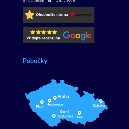
IČ: 44796391, DIČ: CZ44796391
Pobočky