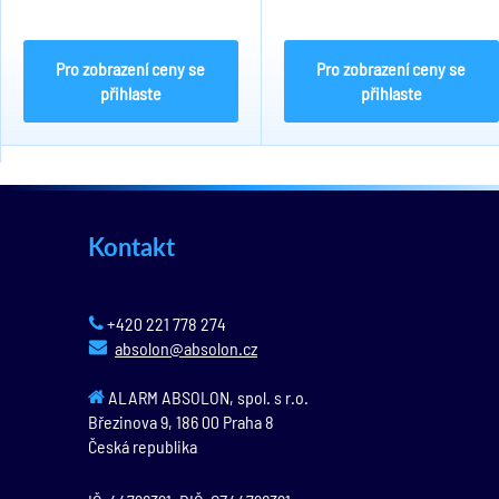
ohniskovou vzdáleností 2,8mm.
ohniskovou vzdáleností 3,6 mm.
0,01 lux, 1920 x 1080@30fps.Přísvit
0,01lux, 1920 x 1080@25fps.
bílím světlem až do 20m. IR až do
Digitální WDR, 2D DNR, BLC, HLC,
30m. Formáty...
HLS. Bílé světlo až do...
Pro zobrazení ceny se
Pro zobrazení ceny se
přihlaste
přihlaste
Kontakt
+420 221 778 274
absolon@absolon.cz
ALARM ABSOLON, spol. s r.o.
Březinova 9,
186 00
Praha 8
Česká republika