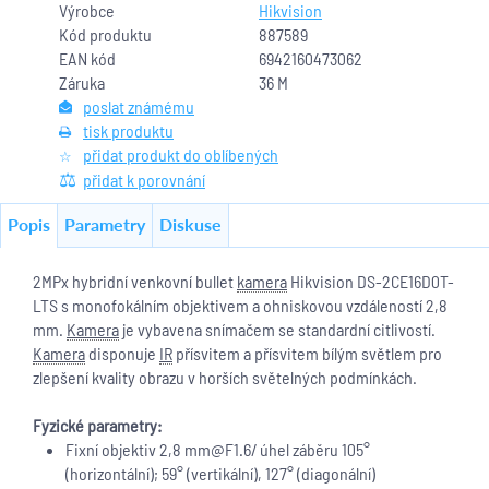
Výrobce
Hikvision
Kód produktu
887589
EAN kód
6942160473062
Záruka
36 M
poslat známému
tisk produktu
přidat produkt do oblíbených
přidat k porovnání
Popis
Parametry
Diskuse
2MPx hybridní venkovní bullet
kamera
Hikvision DS-2CE16D0T-
LTS s monofokálním objektivem a ohniskovou vzdáleností 2,8
mm.
Kamera
je vybavena snímačem se standardní citlivostí.
Kamera
disponuje
IR
přísvitem a přísvitem bílým světlem pro
zlepšení kvality obrazu v horších světelných podmínkách.
Fyzické parametry:
Fixní objektiv 2,8 mm@F1.6/ úhel záběru 105°
(horizontální); 59° (vertikální), 127° (diagonální)