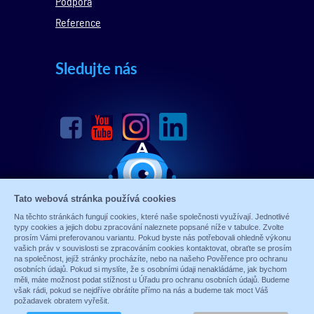
Podpora
Reference
Sledujte nás
Tato webová stránka používá cookies
Na těchto stránkách fungují cookies, které naše společnosti využívají. Jednotlivé
typy cookies a jejich dobu zpracování naleznete popsané níže v tabulce. Zvolte
prosím Vámi preferovanou variantu. Pokud byste nás potřebovali ohledně výkonu
vašich práv v souvislosti se zpracováním cookies kontaktovat, obraťte se prosím
na společnost, jejíž stránky procházíte, nebo na našeho Pověřence pro ochranu
osobních údajů. Pokud si myslíte, že s osobními údaji nenakládáme, jak bychom
měli, máte možnost podat stížnost u Úřadu pro ochranu osobních údajů. Budeme
© 1989 - 2026 ALARM ABSOLON, spol. s.r.o.
však rádi, pokud se nejdříve obrátíte přímo na nás a budeme tak moct Váš
Sun-shop
-
tvorba eshopů
požadavek obratem vyřešit.