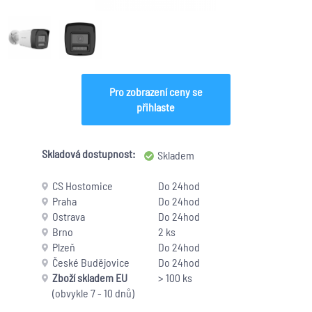
Pro zobrazení ceny se
přihlaste
Skladová dostupnost:
Skladem
CS Hostomice
Do 24hod
Praha
Do 24hod
Ostrava
Do 24hod
Brno
2 ks
Plzeň
Do 24hod
České Budějovice
Do 24hod
Zboží skladem EU
> 100 ks
(obvykle 7 - 10 dnů)