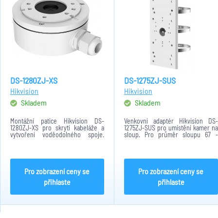
DS-1280ZJ-XS
DS-1275ZJ-SUS
Hikvision
Hikvision
Skladem
Skladem
Montážní patice Hikvision DS-
Venkovní adaptér Hikvision DS-
1280ZJ-XS pro skrytí kabeláže a
1275ZJ-SUS pro umístění kamer na
vytvoření voděodolného spoje.
sloup. Pro průměr sloupu 67 -
Tento model je v bílém provedení s
127mm, nerezová ocel, bílé
maximální nosností 4,5kg při vlastní
provedení, max. nosností 10kg při
hmotnosti 0.32kg. Rozměry patice
vlastní hmotnosti 1,480kg. Rozměry
jsou 100 x...
adaptéru jsou...
Pro zobrazení ceny se
Pro zobrazení ceny se
přihlaste
přihlaste