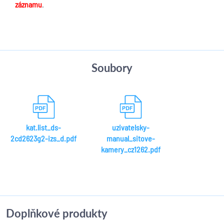
záznamu
.
Soubory
kat.list_ds-
uzivatelsky-
2cd2623g2-izs_d.pdf
manual_sitove-
kamery_cz1262.pdf
Doplňkové produkty