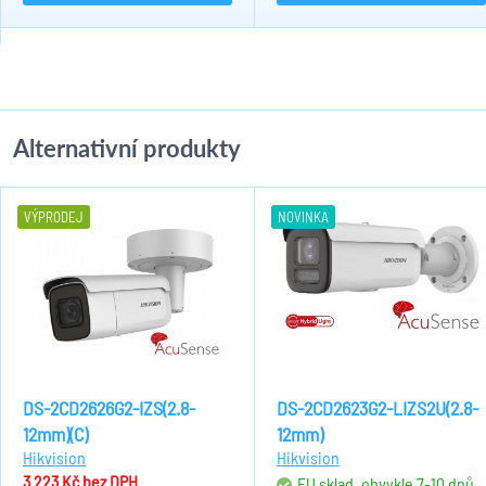
Alternativní produkty
VÝPRODEJ
NOVINKA
DS-2CD2626G2-IZS(2.8-
DS-2CD2623G2-LIZS2U(2.8-
12mm)(C)
12mm)
Hikvision
Hikvision
3 223 Kč
bez DPH
EU sklad, obvykle 7-10 dnů