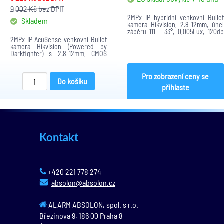
9 002 Kč
bez DPH
2MPx IP hybridní venkovní Bullet
Skladem
kamera Hikvision, 2.8-12mm, úhel
záběru 111 - 33°, 0,005Lux, 120db
WDR, ONVIF, IR a LED až 60m, 2x
2MPx IP AcuSense venkovní Bullet
mikrofon, Alarm a Audio I/O, SD
kamera Hikvision (Powered by
karta až 512GB, 12VDC/PoE, IP67,
Darkfighter) s 2.8-12mm, CMOS
IK10
1/2.8", 0,002lux, 1920x1080@25fps.
H.265+/H.265/H.264+/H.264/MJPEG.
120dB WDR, 3D DNR, BLC, HLC. IR
Pro zobrazení ceny se
Do košíku
až do 60m. SD...
přihlaste
Kontakt
+420 221 778 274
absolon@absolon.cz
ALARM ABSOLON, spol. s r.o.
Březinova 9,
186 00
Praha 8