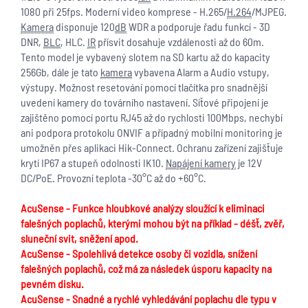
1080 při 25fps. Moderní video komprese - H.265/
H.264
/MJPEG.
Kamera
disponuje 120
dB
WDR a podporuje řadu funkcí - 3D
DNR,
BLC
, HLC.
IR
přísvit dosahuje vzdálenosti až do 60m.
Tento model je vybavený slotem na SD kartu až do kapacity
256Gb, dále je tato
kamera
vybavena Alarm a Audio vstupy,
výstupy. Možnost resetování pomocí tlačítka pro snadnější
uvedení kamery do továrního nastavení. Síťové připojení je
zajištěno pomocí portu RJ45 až do rychlosti 100Mbps, nechybí
ani podpora protokolu ONVIF a případný mobilní monitoring je
umožněn přes aplikaci Hik-Connect. Ochranu zařízení zajišťuje
krytí IP67 a stupeň odolnosti IK10.
Napájení kamery
je 12V
DC/PoE. Provozní teplota -30°C až do +60°C.
AcuSense - Funkce hloubkové analýzy sloužící k eliminaci
falešných poplachů, kterými mohou být na příklad - déšť, zvěř,
sluneční svit, sněžení apod.
AcuSense - Spolehlivá detekce osoby či vozidla, snížení
falešných poplachů, což má za následek úsporu kapacity na
pevném disku.
AcuSense - Snadné a rychlé vyhledávání poplachu dle typu v