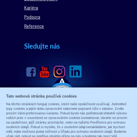
Kariéra
Podpora
Reference
Sledujte nás
Tato webová stránka používá cookies
Na těchto stránkách fungují cookies, které naše společnosti využívají. Jednotlivé
typy cookies a jejich dobu zpracování naleznete popsané níže v tabulce. Zvolte
prosím Vámi preferovanou variantu. Pokud byste nás potřebovali ohledně výkonu
vašich práv v souvislosti se zpracováním cookies kontaktovat, obraťte se prosím
na společnost, jejíž stránky procházíte, nebo na našeho Pověřence pro ochranu
osobních údajů. Pokud si myslíte, že s osobními údaji nenakládáme, jak bychom
měli, máte možnost podat stížnost u Úřadu pro ochranu osobních údajů. Budeme
však rádi, pokud se nejdříve obrátíte přímo na nás a budeme tak moct Váš