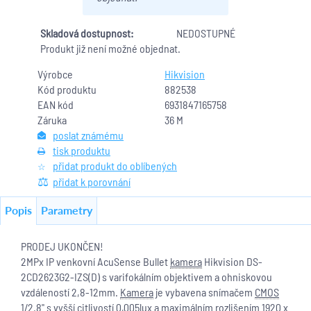
Skladová dostupnost:
NEDOSTUPNÉ
Produkt již není možné objednat.
Výrobce
Hikvision
Kód produktu
882538
EAN kód
6931847165758
Záruka
36 M
poslat známému
tisk produktu
přidat produkt do oblíbených
přidat k porovnání
Popis
Parametry
PRODEJ UKONČEN!
2MPx IP venkovní AcuSense Bullet
kamera
Hikvision DS-
2CD2623G2-IZS(D) s varifokálním objektivem a ohniskovou
vzdáleností 2,8-12mm.
Kamera
je vybavena snímačem
CMOS
1/2.8" s vyšší citlivostí 0,005
lux
a maximálním rozlišením 1920 x