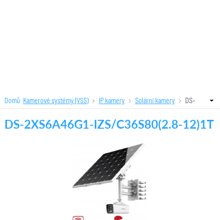
Domů
Kamerové systémy (VSS)
IP kamery
Solární kamery
DS-
2XS6A46G1-IZS/C36S80(2.8-12)1T
DS-2XS6A46G1-IZS/C36S80(2.8-12)1T