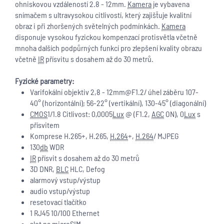
ohniskovou vzdáleností 2.8 - 12mm.
Kamera
je vybavena
snímačem s ultravysokou citlivostí, který zajišťuje kvalitní
obraz i při zhoršených světelných podmínkách.
Kamera
disponuje vysokou fyzickou kompenzací protisvětla včetně
mnoha dalších podpůrných funkcí pro zlepšení kvality obrazu
včetně
IR
přísvitu s dosahem až do 30 metrů.
Fyzické parametry:
Varifokální objektiv 2,8 - 12mm@F1.2/ úhel záběru 107-
40° (horizontální); 56-22° (vertikální), 130-45° (diagonální)
CMOS
1/1.8 Citlivost: 0,0005
Lux
@ (F1.2,
AGC
ON), 0
Lux
s
přísvitem
Komprese H.265+, H.265,
H.264
+,
H.264
/ MJPEG
130
db
WDR
IR
přísvit s dosahem až do 30 metrů
3D DNR,
BLC
HLC, Defog
alarmový vstup/výstup
audio vstup/výstup
resetovací tlačítko
1 RJ45 10/100 Ethernet
slot na microSIM