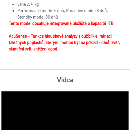
váha 2,74kg
Performance mode: 5 dnů, Proactive mode: 8 dnů,
Standby mode: 80 dnů
Tento model obsahuje integrované uložiště o kapacitě 1TB
AcuSense - Funkce hloubkové analýzy sloužící k eliminaci
falešných poplachů, kterými mohou být na příklad - déšť, zvěř,
sluneční svit, sněžení apod.
Videa