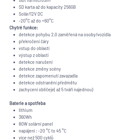
SD karta až do kapacity 256GB
Solár/12V DC
-20°C až do +60°C
Chytré funkce:
detekce pohybu 2.0 zaměřená na osoby/vozidla
překročení čáry
vstup do oblasti
výstup z oblasti
detekce narušení
detekce změny scény
detekce zapomenutí zavazadla
detekce odstranění předmětu
zachycení obličeje( až 5 tváří najednou)
Baterie a spotřeba
lithium
360Wh
80W solární panel
napájení : -20 °C to 45 °C
více než 500 cyklů