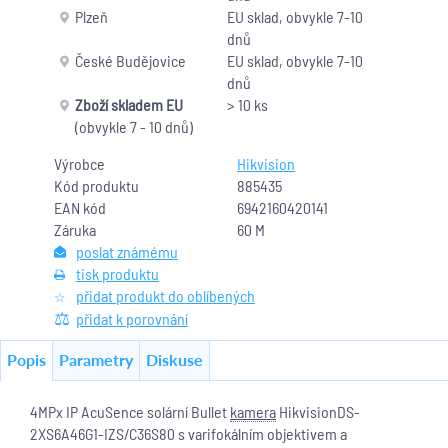
Plzeň
EU sklad, obvykle 7-10
dnů
České Budějovice
EU sklad, obvykle 7-10
dnů
Zboží skladem EU
> 10 ks
(obvykle 7 - 10 dnů)
Výrobce
Hikvision
Kód produktu
885435
EAN kód
6942160420141
Záruka
60 M
poslat známému
tisk produktu
přidat produkt do oblíbených
přidat k porovnání
Popis
Parametry
Diskuse
4MPx IP AcuSence solární Bullet
kamera
HikvisionDS-
2XS6A46G1-IZS/C36S80 s varifokálním objektivem a