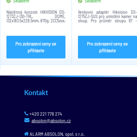
Skladem
Skladem
Nástěnná konzole HIKVISION DS-
Venkovní adaptér Hikvision DS-
1273ZJ-130-TRL, DOME,
1275ZJ-SUS pro umístění kamer na
132x183.5x228.5mm, 870g, 2CC5xxx,
sloup. Pro průměr sloupu 67 -
DS-CE55xx, DS-2CD23xx
127mm, nerezová ocel, bílé
provedení, max. nosností 10kg při
vlastní hmotnosti 1,480kg. Rozměry
adaptéru jsou...
Pro zobrazení ceny se
Pro zobrazení ceny se
přihlaste
přihlaste
Kontakt
+420 221 778 274
absolon@absolon.cz
ALARM ABSOLON, spol. s r.o.