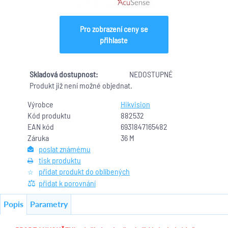
Pro zobrazení ceny se
přihlaste
Skladová dostupnost:
NEDOSTUPNÉ
Produkt již není možné objednat.
Výrobce
Hikvision
Kód produktu
882532
EAN kód
6931847165482
Záruka
36 M
poslat známému
tisk produktu
přidat produkt do oblíbených
přidat k porovnání
Popis
Parametry