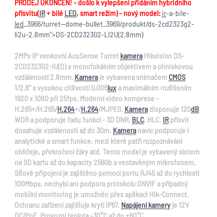
PRODEJ UKONČEN! - došlo k vylepšení přidáním hybridního
přísvitu(
IR
+ bilé
LED
, smart režim) - nový model:
ir
-a-bile-
led
_3966/turret--dome-bullet_3969/produkt/ds-2cd2323g2-
li2u-2.8mm">DS-2CD2323G2-LI2U(2.8mm)
2MPx IP venkovní AcuSense Turret
kamera
Hikvision DS-
2CD2323G2-IU(D) s monofokálním objektivem a ohniskovou
vzdáleností 2.8mm.
Kamera
je vybavena snímačem
CMOS
1/2.8" s vysokou citlivostí 0,005
lux
a maximálním rozlišením
1920 x 1080 při 25fps. Moderní video komprese -
H.265+/H.265/
H.264
+/
H.264
/MJPEG.
Kamera
disponuje 120
dB
WDR a podporuje řadu funkcí - 3D DNR,
BLC
, HLC.
IR
přísvit
dosahuje vzdálenosti až do 30m.
Kamera
navíc podporuje i
analytické a smart funkce, mezi které patří rozpoznávání
obličeje, překročení čáry atd. Tento model je vybavený slotem
na SD kartu až do kapacity 256Gb a vestavěným mikrofonem.
Síťové připojení je zajištěno pomocí portu RJ45 až do rychlosti
100Mbps, nechybí ani podpora protokolu ONVIF a případný
mobilní monitoring je umožněn přes aplikaci Hik-Connect.
Ochranu zařízení zajišťuje krytí IP67.
Napájení kamery
je 12V
DC/PoE. Provozní teplota -30°C až do +60°C.