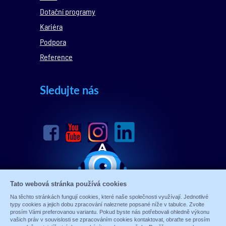
Dotační programy
Kariéra
Podpora
Reference
Sledujte nás
Tato webová stránka používá cookies
Na těchto stránkách fungují cookies, které naše společnosti využívají. Jednotlivé
typy cookies a jejich dobu zpracování naleznete popsané níže v tabulce. Zvolte
prosím Vámi preferovanou variantu. Pokud byste nás potřebovali ohledně výkonu
vašich práv v souvislosti se zpracováním cookies kontaktovat, obraťte se prosím