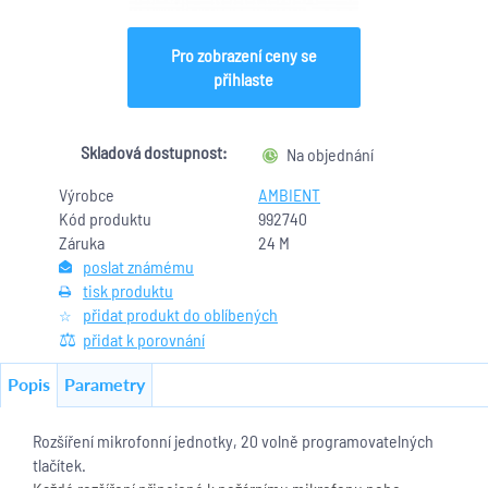
Pro zobrazení ceny se
přihlaste
Skladová dostupnost:
Na objednání
Výrobce
AMBIENT
Kód produktu
992740
Záruka
24 M
poslat známému
tisk produktu
přidat produkt do oblíbených
přidat k porovnání
Popis
Parametry
Rozšíření mikrofonní jednotky, 20 volně programovatelných
tlačítek.