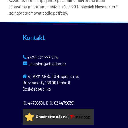
Každé rozšíření připojené k požárnímu mikrofonu nebo
zónovému mikrofonu nabízí dalších 20 funkčních kláves, které
lze naprogramovat podle potřeby.
Kontakt
+420 221 778 274
absolon@absolon.cz
ALARM ABSOLON, spol. s r.o.
Březinova 9,
186 00
Praha 8
Česká republika
IČ: 44796391, DIČ: CZ44796391