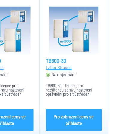
0
TB600-30
ss
Labor Strauss
nání
Na objednání
licence pro
TB600-30 - licence pro
právu nastavení
rozšířenou správu nastavení
 síť ústředen
oprávnění pro síť ústředen
o 200 kruhových
BCnet600 - do 30 kruhových linek
razení ceny se
Pro zobrazení ceny se
řihlaste
přihlaste