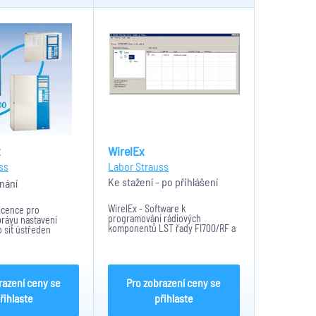
x
WirelEx
ss
Labor Strauss
Ke stažení - po přihlášení
nání
WirelEx - Software k
icence pro
programování rádiových
právu nastavení
komponentů LST řady FI700/RF a
 síť ústředen
FI720/RF.
neomezený počet
nek
razení ceny se
Pro zobrazení ceny se
řihlaste
přihlaste