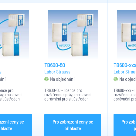
TB600-50
TB600-xx
s
Labor Strauss
Labor Strau
ání
Na objednání
Na objed
ence pro
TB600-50 - licence pro
TB600-xxx - l
ávu nastavení
rozšířenou správu nastavení
rozšířenou s
síť ústředen
oprávnění pro síť ústředen
oprávnění pro
40 kruhových linek
BCnet600 - do 50 kruhových linek
BCnet600 - 
kruhových li
azení ceny se
Pro zobrazení ceny se
Pro zob
ihlaste
přihlaste
p