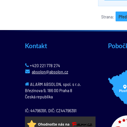
Strana:
Před
Kontakt
Poboč
+420 221 778 274
absolon@absolon.cz
ALARM ABSOLON, spol. s r.o.
Březinova 9,
186 00
Praha 8
Česká republika
IČ: 44796391, DIČ: CZ44796391