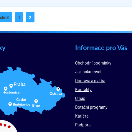
chozí
1
2
ky
Informace pro Vás
Obchodní podmínky
Jak nakupovat
Doprava a platba
Kontakty
O nás
Dotační programy
Kariéra
Podpora