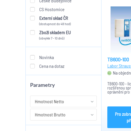
České Budějovice
CS Hostomice
Externí sklad ČR
(dostupnost do 48 hod)
Zboží skladem EU
(obvykle 7 - 10 dnů)
Novinka
TB600-100
Labor Straus
Cena na dotaz
Na objedn
TB600-100 - li
Parametry
rozšířenou spr
oprávnění pro 
BCnet600 - do
linek
Hmotnost Netto
Pro zobr
Hmotnost Brutto
př