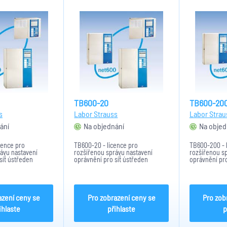
TB600-20
TB600-20
s
Labor Strauss
Labor Strau
ání
Na objednání
Na objed
cence pro
TB600-20 - licence pro
TB600-200 - 
ávu nastavení
rozšířenou správu nastavení
rozšířenou s
síť ústředen
oprávnění pro síť ústředen
oprávnění pro
 100 kruhových
BCnet600 - do 20 kruhových linek
BCnet600 - d
linek
azení ceny se
Pro zobrazení ceny se
Pro zob
ihlaste
přihlaste
p