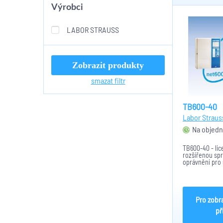
Výrobci
LABOR STRAUSS
Zobrazit produkty
smazat filtr
TB600-40
Labor Straus
Na objedn
TB600-40 - lic
rozšířenou spr
oprávnění pro 
BCnet600 - do 
Pro zobr
př