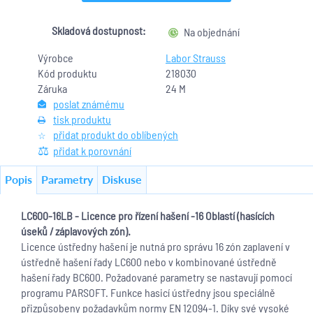
Skladová dostupnost:
Na objednání
Výrobce
Labor Strauss
Kód produktu
218030
Záruka
24 M
poslat známému
tisk produktu
přidat produkt do oblíbených
přidat k porovnání
Popis
Parametry
Diskuse
LC600-16LB - Licence pro řízení hašení -16 Oblastí (hasících
úseků / záplavových zón).
Licence
úst
ředny hašení je nutná pro správu 16 zón zaplavení v
ústředně hašení řady LC600 nebo v kombinované ústředně
hašení řady BC600. Požadované parametry se nastavují pomocí
programu PARSOFT. Funkce hasicí ústředny jsou speciálně
přizpůsobeny požadavkům normy EN 12094-1. Díky své vysoké