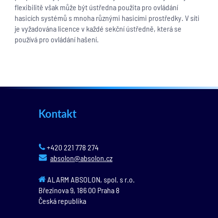
flexibilitě však může být ústředna použita pro ovládání
hasicích systémů s mnoha různými hasicími prostředky. V síti
je vyžadována licence v každé sekční ústředně, která se
používá pro ovládání hašení.
Kontakt
+420 221 778 274
absolon@absolon.cz
ALARM ABSOLON, spol. s r.o.
Březinova 9,
186 00
Praha 8
Česká republika