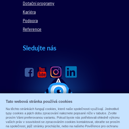
Dotační programy
Kariéra
Podpora
Reference
Sledujte nás
Tato webová stránka používá cookies
Na těchto stránkách fungují cookies, které naše společnosti využívají. Jednotlivé
typy cookies a jejich dobu zpracování naleznete popsané níže v tabulce. Zvolte
prosím Vámi preferovanou variantu. Pokud byste nás potřebovali ohledně výkonu
vašich práv v souvislosti se zpracováním cookies kontaktovat, obraťte se prosím
na společnost, jejíž stránky procházíte, nebo na našeho Pověřence pro ochranu