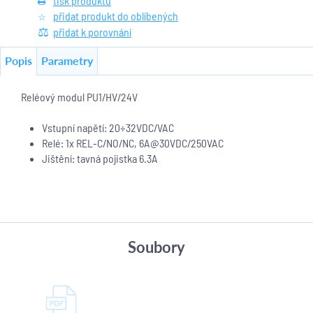
tisk produktu
přidat produkt do oblíbených
přidat k porovnání
Popis
Parametry
Reléový modul PU1/HV/24V
Vstupní napětí: 20÷32VDC/VAC
Relé: 1x REL-C/NO/NC, 6A@30VDC/250VAC
Jištění: tavná pojistka 6.3A
Soubory