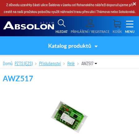
×
Z důvodu uzavírky části ulice Šaldova v úseku od Rohanského nábřeží doporučujeme při
cestě na naši pražskou pobočku využít náhradní trasu přes ulici Thámova nebo Sokolovská.
HLEDAT
PŘIHLÁŠENÍ / REGISTRACE
KOŠÍK
MENU
Katalog produktů
Domů
PZTS (EZS)
Příslušenství
Relé
AWZ517
AWZ517