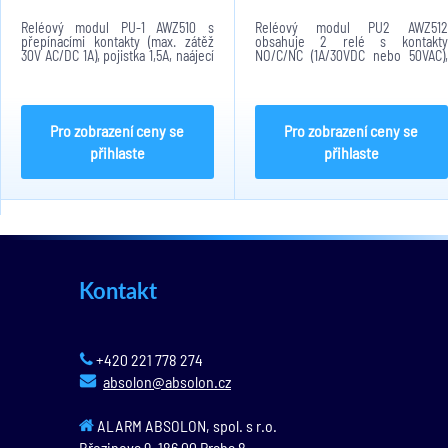
Reléový modul PU-1 AWZ510 s
Reléový modul PU2 AWZ512
přepínacími kontakty (max. zátěž
obsahuje 2 relé s kontakty
30V AC/DC 1A), pojistka 1,5A, naájecí
NO/C/NC (1A/30VDC nebo 50VAC),
napětí cívky relé 10÷16 VDC/VAC,
tavná pojistka 1,5A, vstupní napětí
rozměry 50x43x20 mm.
10-16VDC/VAC, indikace sepnutí
LED diodou, rozměry 80x43x20
mm.
Pro zobrazení ceny se
Pro zobrazení ceny se
přihlaste
přihlaste
Kontakt
+420 221 778 274
absolon@absolon.cz
ALARM ABSOLON, spol. s r.o.
Březinova 9,
186 00
Praha 8