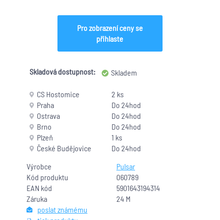
Pro zobrazení ceny se
přihlaste
Skladová dostupnost:
Skladem
CS Hostomice
2 ks
Praha
Do 24hod
Ostrava
Do 24hod
Brno
Do 24hod
Plzeň
1 ks
České Budějovice
Do 24hod
Výrobce
Pulsar
Kód produktu
060789
EAN kód
5901643194314
Záruka
24 M
poslat známému