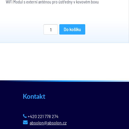
WiFi Modul s externí anténou pro ústředny v kovovém boxu
Do košíku
Kontakt
+420 221 778 274
absolon@absolon.cz