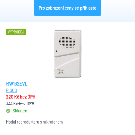
Pro zobrazení ceny se přihlaste
VÝPRODEJ
RW132EVL
RISCO
220 Kč
bez DPH
733 Kč
bez DPH
Skladem
Modul reproduktoru s mikrofonem