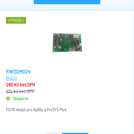
VÝPRODEJ
RW132MD24
RISCO
280 Kč
bez DPH
932 Kč
bez DPH
Skladem
PSTN modul pro Agility a ProSYS Plus