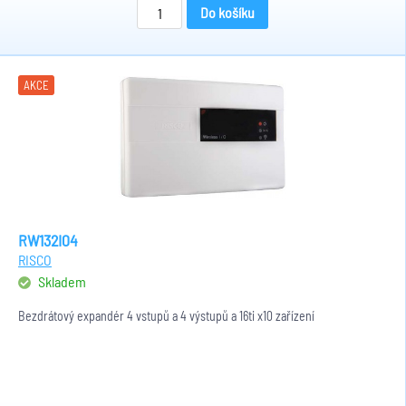
Do košíku
AKCE
RW132I04
RISCO
Skladem
Bezdrátový expandér 4 vstupů a 4 výstupů a 16ti x10 zařízení