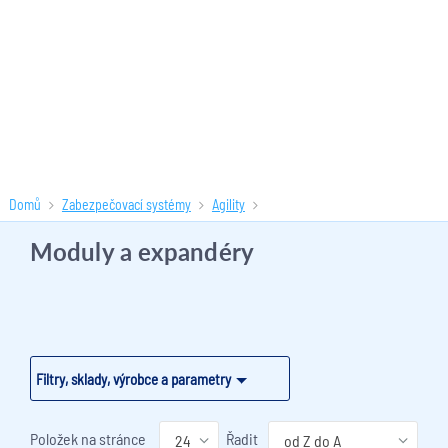
Domů
Zabezpečovací systémy
Agility
Moduly a expandéry
(7 produktů)
Moduly a expandéry
Filtry, sklady, výrobce a parametry
Položek na stránce
Řadit