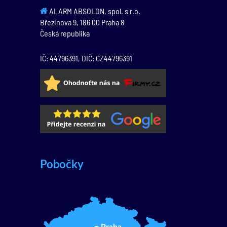
ALARM ABSOLON, spol. s r.o.
Březinova 9,
186 00
Praha 8
Česká republika
IČ: 44796391, DIČ: CZ44796391
Pobočky