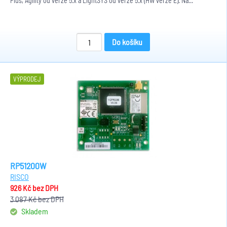
Plus, Agility od verze 5.x a LightSYS od verze 5.x (HW verze E). Na...
Do košíku
VÝPRODEJ
RP51200W
RISCO
926 Kč
bez DPH
3 087 Kč
bez DPH
Skladem