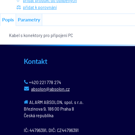
přidat produkt do oblíbených
přidat k porovnání
Popis
Parametry
Kabel s konektory pro připojení PC
Kontakt
+420 221 778 274
absolon@absolon.cz
ALARM ABSOLON, spol. s r.o.
Březinova 9,
186 00
Praha 8
Česká republika
IČ: 44796391, DIČ: CZ44796391