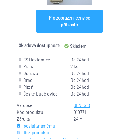
Pro zobrazení ceny se
přihlaste
Skladová dostupnost:
Skladem
CS Hostomice
Do 24hod
Praha
2 ks
Ostrava
Do 24hod
Brno
Do 24hod
Plzeň
Do 24hod
České Budějovice
Do 24hod
Výrobce
GENESIS
Kód produktu
010771
Záruka
24 M
poslat známému
tisk produktu