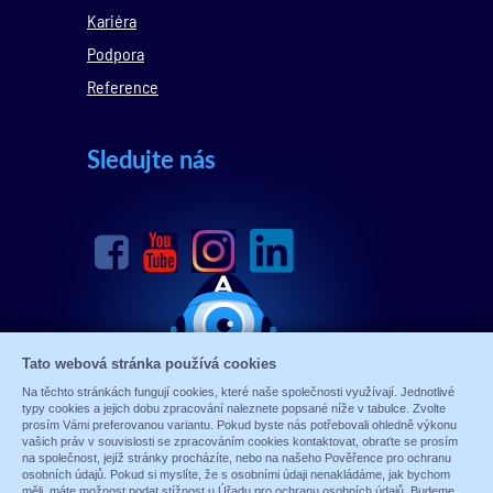
Kariéra
Podpora
Reference
Sledujte nás
Tato webová stránka používá cookies
Na těchto stránkách fungují cookies, které naše společnosti využívají. Jednotlivé
typy cookies a jejich dobu zpracování naleznete popsané níže v tabulce. Zvolte
prosím Vámi preferovanou variantu. Pokud byste nás potřebovali ohledně výkonu
vašich práv v souvislosti se zpracováním cookies kontaktovat, obraťte se prosím
na společnost, jejíž stránky procházíte, nebo na našeho Pověřence pro ochranu
osobních údajů. Pokud si myslíte, že s osobními údaji nenakládáme, jak bychom
měli, máte možnost podat stížnost u Úřadu pro ochranu osobních údajů. Budeme