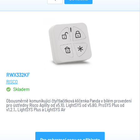
RWX332KF
RISCO
Skladem
Obousměrně komunikující čtyřtlačítková klíčenka Panda v bílém provedení
pro ústředny Risco Agility od v5.10, LightSYS od v5.80, ProSYS Plus od
v1.2.1., LightSYS Plus a LightSYS Air
Pro zobrazení ceny se přihlaste