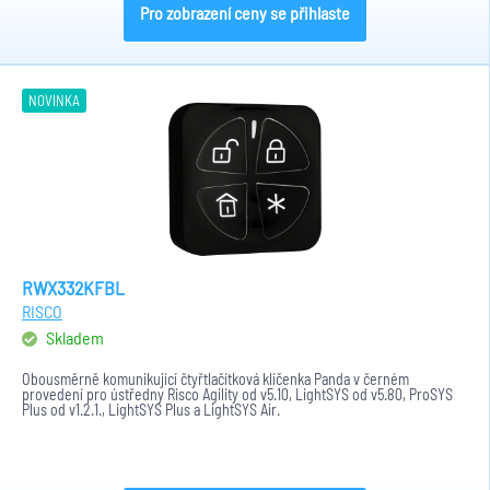
Pro zobrazení ceny se přihlaste
NOVINKA
RWX332KFBL
RISCO
Skladem
Obousměrně komunikující čtyřtlačítková klíčenka Panda v černém
provedení pro ústředny Risco Agility od v5.10, LightSYS od v5.80, ProSYS
Plus od v1.2.1., LightSYS Plus a LightSYS Air.