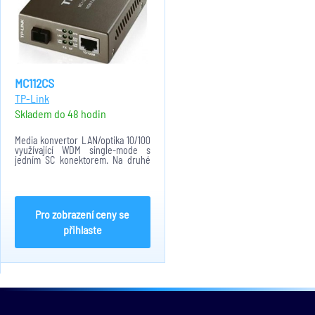
MC112CS
TP-Link
Skladem do 48 hodin
Media konvertor LAN/optika 10/100
využívající WDM single-mode s
jedním SC konektorem. Na druhé
straně optického vlákna je potřeba
použít MC111CS.
Pro zobrazení ceny se
přihlaste