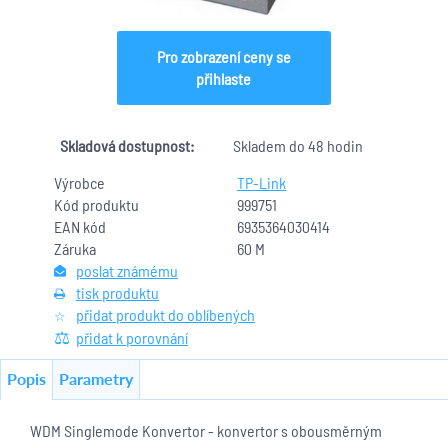
Pro zobrazení ceny se
přihlaste
Skladová dostupnost:
Skladem do 48 hodin
Výrobce
TP-Link
Kód produktu
999751
EAN kód
6935364030414
Záruka
60 M
poslat známému
tisk produktu
přidat produkt do oblíbených
přidat k porovnání
Popis
Parametry
WDM Singlemode Konvertor - konvertor s obousměrným