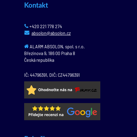
Kontakt
+420 221 778 274
absolon@absolon.cz
ALARM ABSOLON, spol. s r.o.
Březinova 9,
186 00
Praha 8
Česká republika
IČ: 44796391, DIČ: CZ44796391