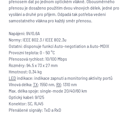
přenosem dat po jednom optickém vlákně. Obousměrného
přenosu je dosaženo použitím dvou vlnových délek, jedné pro
vysílání a druhé pro příjem. Odpadá tak potřeba vedení
samostatného vlákna pro každý směr přenosu.
Napájení: 9V/0,6A
Normy: IEEE 802.3 / IEEE 802.3u
Ostatní: disponuje funkcí Auto-negotiation a Auto-MDIX
Provozní teplota: 0 - 50 °C
Přenosová rychlost: 10/100 Mbps
Rozměry: 94.5 x 73 x 27 mm
Hmotnost: 0,34 kg
LED
indikace: indikace zapnutí a monitoring aktivity portů
Vlnová délka:
TX
: 1550 nm,
RX
: 1310 nm
Max. délka spoje: single-mode 20/40/60 km
Optický kabel: 9/125
Konektor: SC, RJ45
Přenášené signály: TxD a RxD