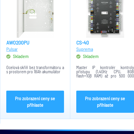
AWO200PU
CS-40
Pulsar
Suprema
Skladem
Skladem
Ocelová skříň bez transformátoru a
Master IP kontrolér kontroly
s prostorem pro 18Ah akumulátor
přístupu (1,4GHz CPU, 8GB
flash+1GB RAM) až pro 500 000
uživatelů a 64 slave zařízení
Pro zobrazení ceny se
Pro zobrazení ceny se
přihlaste
přihlaste