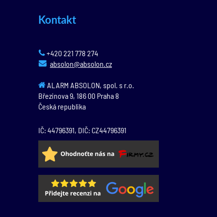
Kontakt
+420 221 778 274
absolon@absolon.cz
ALARM ABSOLON, spol. s r.o.
Březinova 9,
186 00
Praha 8
Česká republika
IČ: 44796391, DIČ: CZ44796391