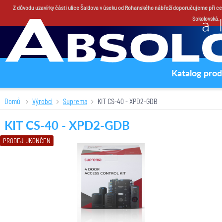
Z důvodu uzavírky části ulice Šaldova v úseku od Rohanského nábřeží doporučujeme při ce
Sokolovská.
Katalog pro
Domů
Výrobci
Suprema
KIT CS-40 - XPD2-GDB
KIT CS-40 - XPD2-GDB
PRODEJ UKONČEN