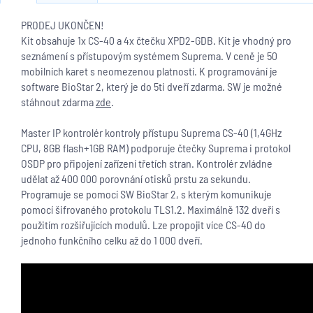
PRODEJ UKONČEN!
Kit obsahuje 1x CS-40 a 4x čtečku XPD2-GDB. Kit je vhodný pro
seznámení s přístupovým systémem Suprema. V ceně je 50
mobilních karet s neomezenou platností. K programování je
software BioStar 2, který je do 5ti dveří zdarma. SW je možné
stáhnout zdarma
zde
.
Master IP kontrolér kontroly přístupu Suprema CS-40 (1,4GHz
CPU, 8GB flash+1GB RAM) podporuje čtečky Suprema i protokol
OSDP pro připojení zařízení třetích stran. Kontrolér zvládne
udělat až 400 000 porovnání otisků prstu za sekundu.
Programuje se pomocí SW BioStar 2, s kterým komunikuje
pomocí šifrovaného protokolu TLS1.2. Maximálně 132 dveří s
použitím rozšiřujících modulů. Lze propojit více CS-40 do
jednoho funkčního celku až do 1 000 dveří.