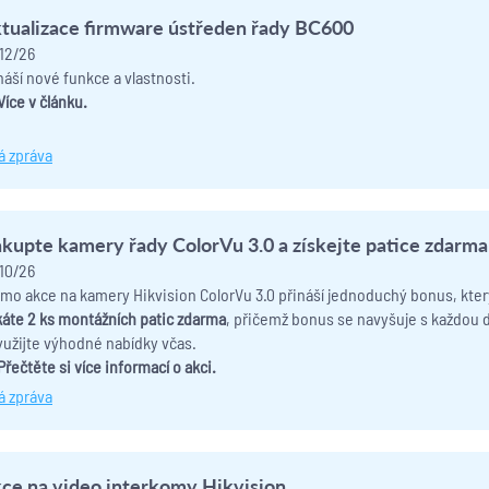
tualizace firmware ústředen řady BC600
12/26
náší nové funkce a vlastnosti.
Více v článku.
á zpráva
kupte kamery řady ColorVu 3.0 a získejte patice zdarma
10/26
mo akce na kamery Hikvision ColorVu 3.0 přináší jednoduchý bonus, kter
káte 2 ks montážních patic zdarma
, přičemž bonus se navyšuje s každou 
yužijte výhodné nabídky včas.
Přečtěte si více informací o akci.
á zpráva
ce na video interkomy Hikvision