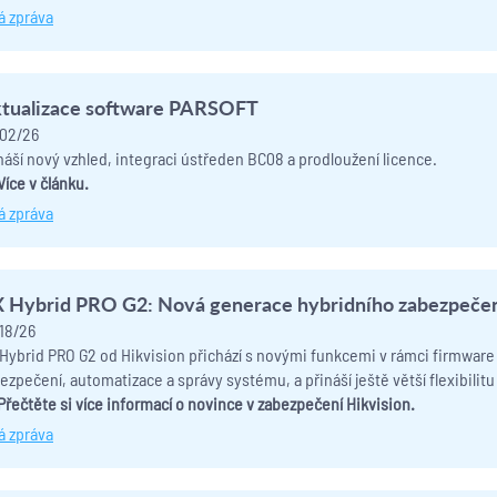
á zpráva
tualizace software PARSOFT
02/26
náší nový vzhled, integraci ústředen BC08 a prodloužení licence.
Více v článku.
á zpráva
 Hybrid PRO G2: Nová generace hybridního zabezpeče
18/26
Hybrid PRO G2 od Hikvision přichází s novými funkcemi v rámci firmware 
ezpečení, automatizace a správy systému, a přináší ještě větší flexibilitu
Přečtěte si více informací o novince v zabezpečení Hikvision.
á zpráva