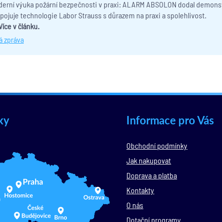
erní výuka požární bezpečnosti v praxi: ALARM ABSOLON dodal demonst
pojuje technologie Labor Strauss s důrazem na praxi a spolehlivost.
Více v článku.
á zpráva
ky
Informace pro Vás
Obchodní podmínky
Jak nakupovat
Doprava a platba
Kontakty
O nás
Dotační programy