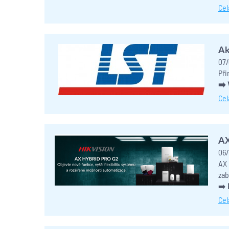
Cel
Ak
07/
Při
➡️ 
Cel
AX
06/
AX 
zab
➡️
Cel