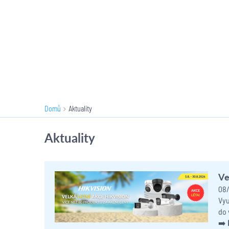
Domů
Aktuality
Aktuality
Ve
08/
Vyu
do 
➡️