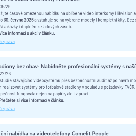
05/26
žijte časově omezenou nabídku na oblíbené video interkomy Hikvision 
do 30. června 2026
a vztahuje se na vybrané modely i kompletní kity. Bez o
ší zakázky i doplnění skladových zásob.
Více informací o akci v článku.
á zpráva
adiony bez obav: Nabídněte profesionální systémy s naš
22/26
studie stávajícího videosystému přes bezpečnostní audit až po návrh 
 realizovat systémy pro fotbalové stadiony v souladu s požadavky FAČR, 
pečnost fungovala nejen na papíře, ale i v praxi.
Přečtěte si více informací v článku.
á zpráva
ční nabídka na videotelefony Comelit People