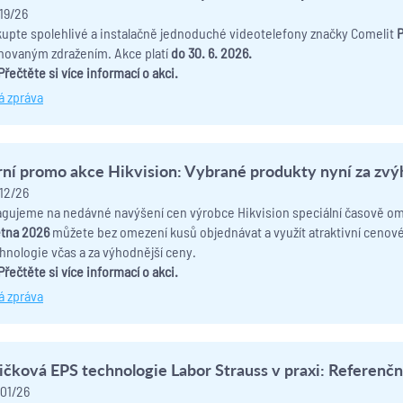
19/26
upte spolehlivé a instalačně jednoduché videotelefony značky Comelit
P
novaným zdražením. Akce platí
do
30. 6. 2026.
Přečtěte si více informací o akci.
á zpráva
rní promo akce Hikvision: Vybrané produkty nyní za zv
12/26
gujeme na nedávné navýšení cen výrobce
Hikvision
speciální časově o
tna 2026
můžete bez omezení kusů objednávat a využít atraktivní cenové
hnologie včas a za výhodnější ceny.
Přečtěte si více informací o akci.
á zpráva
ičková EPS technologie Labor Strauss v praxi: Referen
01/26