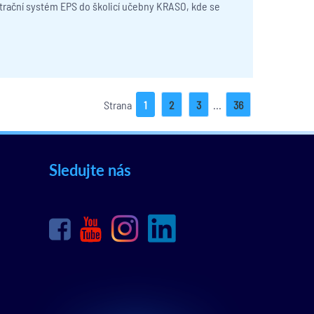
rační systém EPS do školicí učebny KRASO, kde se
Strana
1
2
3
...
36
Sledujte nás