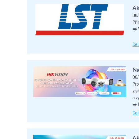
Ak
06/
Při
➡️ 
Cel
Na
06/
Pro
zís
a v
➡️
Cel
Ak