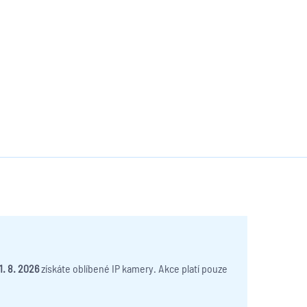
31. 8. 2026
získáte oblíbené IP kamery. Akce platí pouze