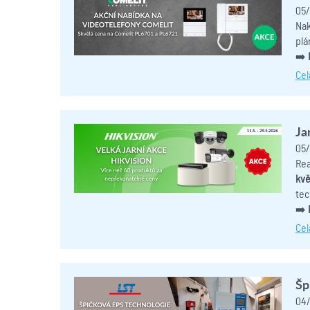
05/
Nak
plá
➡️
Cel
Ja
05/
Rea
kvě
tec
➡️
Cel
Šp
04/