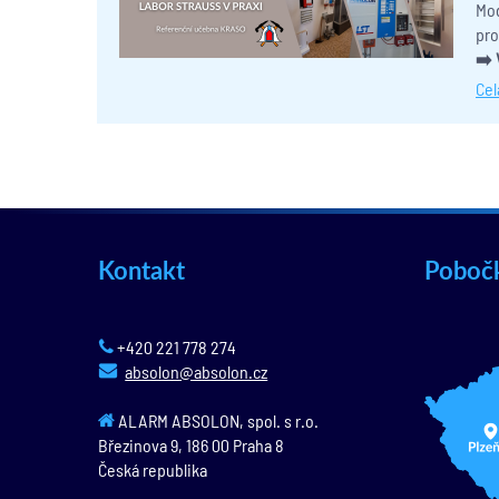
Mod
pro
➡️ 
Cel
Kontakt
Poboč
+420 221 778 274
absolon@absolon.cz
ALARM ABSOLON, spol. s r.o.
Březinova 9,
186 00
Praha 8
Česká republika