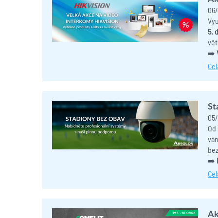
06/
Vyu
5. 
vět
➡️
Cel
St
05/
Od 
vám
bez
➡️
Cel
Ak