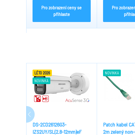
Pro zobrazení ceny se
Pro zobrazen
přihlaste
přihla
LÉTO 2026
NOVINKA
NOVINKA
DS-2CD26126G3-
Patch kabel C
IZS2UY/SL(2.8-12mm)eF
2m zelený non