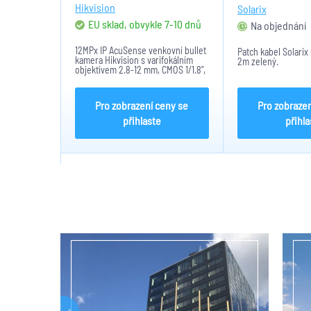
Hikvision
C5E-155GR-2M
Solarix
EU sklad, obvykle 7-10 dnů
Na objednání
12MPx IP AcuSense venkovní bullet
Patch kabel Solari
kamera Hikvision s varifokálním
2m zelený.
objektivem 2.8-12 mm, CMOS 1/1.8",
citlivost 0,0008lux,
4608×2592@20fps,
H.265+/H.265/H.264+/H.264/MJPEG,
Pro zobrazení ceny se
Pro zobrazen
130 dB WDR, Přísvit IR až 60m, SD...
přihlaste
přihla