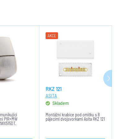
AKCE
AKCE
RKZ 121
RWX350D
ASITA
RISCO
Skladem
Sklade
unikující
Montážní krabice pod omítku s 8
Venkovní o
lní PIR+MW
pájecími dvojsvorkami Asita RKZ 121
komunikujíc
 RWX515DT.
detektor s p