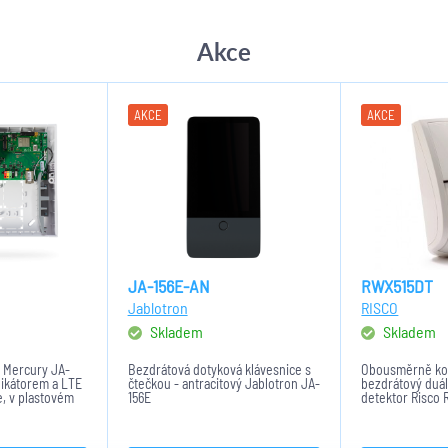
Akce
AKCE
AKCE
JA-156E-AN
RWX515DT
Jablotron
RISCO
Skladem
Skladem
 Mercury JA-
Bezdrátová dotyková klávesnice s
Obousměrně kom
ikátorem a LTE
čtečkou - antracitový Jablotron JA-
bezdrátový duá
, v plastovém
156E
detektor Risco
rostor pro Aku