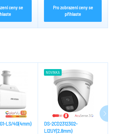
azení ceny se
Pro zobrazení ceny se
Pro z
ihlaste
přihlaste
NOVINKA
NOVINKA
G1-LS/4G(4mm)
DS-2CD23123G2-
DS-2CD23
LI2UY(2.8mm)
LI2U(2.8