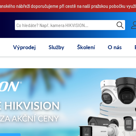
hanského nábřeží doporučujeme při cestě na naši pražskou pobočku využí
e
Výprodej
Služby
Školení
O nás