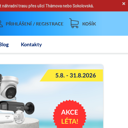
×
t náhradní trasu přes ulici Thámova nebo Sokolovská.
PŘIHLÁŠENÍ / REGISTRACE
KOŠÍK
Blog
Kontakty