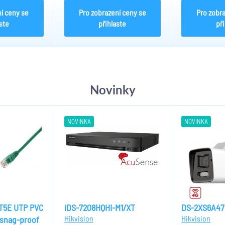
í ceny se
Pro zobrazení ceny se
Pro zobr
ste
přihlaste
př
Novinky
NOVINKA
NOVINKA
AT5E UTP PVC
iDS-7208HQHI-M1/XT
DS-2XS6A47
Hikvision
Hikvision
-snag-proof