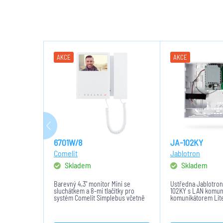
AKCE
AKCE
6701W/8
JA-102KY
Comelit
Jablotron
Skladem
Skladem
Barevný 4,3" monitor Mini se
Ústředna Jablotron
sluchátkem a 8-mi tlačítky pro
102KY s LAN komun
systém Comelit Simplebus včetně
komunikátorem Lite
terminálu 1214/2C. Bílé provedení,
krytu se zdrojem, p
8 dotykových tlačítek. Rozměry:
2,6Ah.
175x160x22mm.