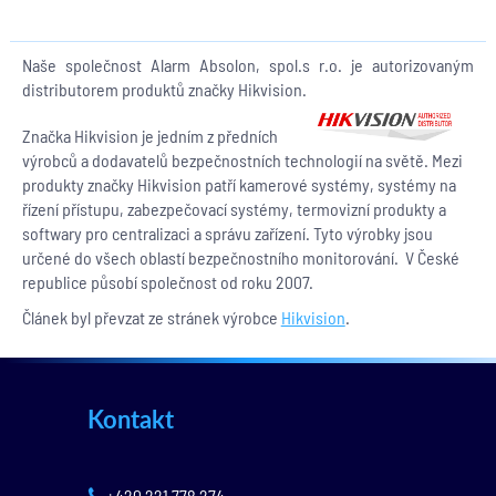
Naše společnost Alarm Absolon, spol.s r.o. je autorizovaným
distributorem produktů značky Hikvision.
Značka Hikvision je jedním z předních
výrobců a dodavatelů bezpečnostních technologií na světě. Mezi
produkty značky Hikvision patří kamerové systémy, systémy na
řízení přístupu, zabezpečovací systémy, termovizní produkty a
softwary pro centralizaci a správu zařízení. Tyto výrobky jsou
určené do všech oblastí bezpečnostního monitorování. V České
republice působí společnost od roku 2007.
Článek byl převzat ze stránek výrobce
Hikvision
.
Kontakt
+420 221 778 274