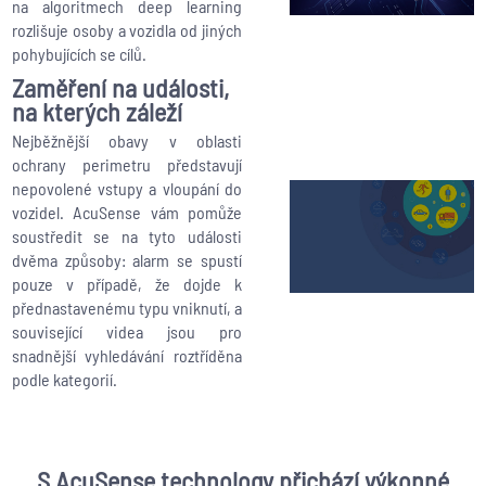
na algoritmech deep learning
rozlišuje osoby a vozidla od jiných
pohybujících se cílů.
Zaměření na události,
na kterých záleží
Nejběžnější obavy v oblasti
ochrany perimetru představují
nepovolené vstupy a vloupání do
vozidel. AcuSense vám pomůže
soustředit se na tyto události
dvěma způsoby: alarm se spustí
pouze v případě, že dojde k
přednastavenému typu vniknutí, a
související videa jsou pro
snadnější vyhledávání roztříděna
podle kategorií.
S AcuSense technology přichází výkonné