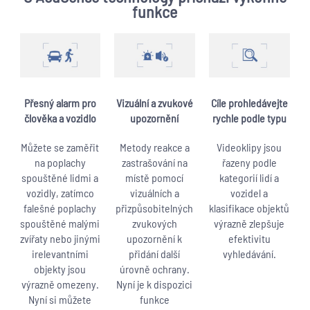
funkce
Přesný alarm pro
Vizuální a zvukové
Cíle prohledávejte
člověka a vozidlo
upozornění
rychle podle typu
Můžete se zaměřit
Metody reakce a
Videoklipy jsou
na poplachy
zastrašování na
řazeny podle
spouštěné lidmi a
místě pomocí
kategorií lidí a
vozidly, zatímco
vizuálních a
vozidel a
falešné poplachy
přizpůsobitelných
klasifikace objektů
spouštěné malými
zvukových
výrazně zlepšuje
zvířaty nebo jinými
upozornění k
efektivitu
irelevantními
přidání další
vyhledávání.
objekty jsou
úrovně ochrany.
výrazně omezeny.
Nyní je k dispozici
Nyní si můžete
funkce