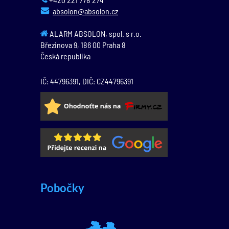
absolon@absolon.cz
ALARM ABSOLON, spol. s r.o.
Březinova 9,
186 00
Praha 8
Česká republika
IČ: 44796391, DIČ: CZ44796391
Pobočky