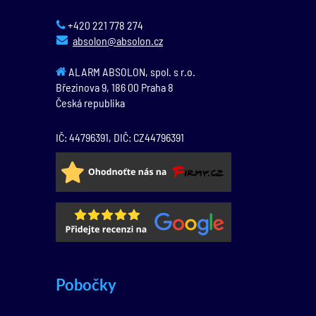
+420 221 778 274
absolon@absolon.cz
ALARM ABSOLON, spol. s r.o.
Březinova 9,
186 00
Praha 8
Česká republika
IČ: 44796391, DIČ: CZ44796391
Pobočky