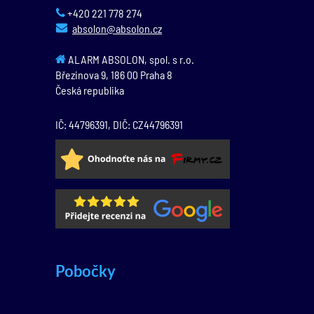
+420 221 778 274
absolon@absolon.cz
ALARM ABSOLON, spol. s r.o.
Březinova 9,
186 00
Praha 8
Česká republika
IČ: 44796391, DIČ: CZ44796391
Pobočky