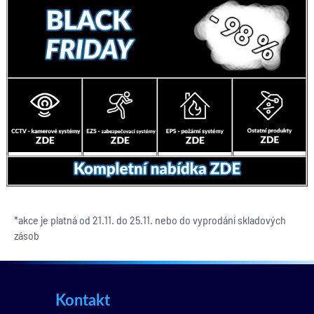
*akce je platná od 21.11. do 25.11. nebo do vyprodání skladových
zásob
Kontakt