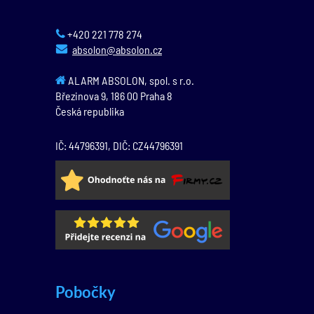
+420 221 778 274
absolon@absolon.cz
ALARM ABSOLON, spol. s r.o.
Březinova 9,
186 00
Praha 8
Česká republika
IČ: 44796391, DIČ: CZ44796391
Pobočky