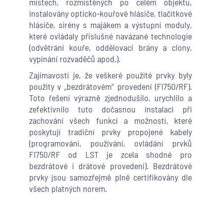
místech, rozmístěných po celém objektu,
instalovány opticko-kouřové hlásiče, tlačítkové
hlásiče, sirény s majákem a výstupní moduly,
které ovládaly příslušné navázané technologie
(odvětrání kouře, oddělovací brány a clony,
vypínání rozvaděčů apod.).
Zajímavostí je, že veškeré použité prvky byly
použity v „bezdrátovém“ provedení (FI750/RF).
Toto řešení výrazně zjednodušilo, urychlilo a
zefektivnilo tuto dočasnou instalaci při
zachování všech funkcí a možností, které
poskytují tradiční prvky propojené kabely
(programování, používání, ovládání prvků
FI750/RF od LST je zcela shodné pro
bezdrátové i drátové provedení). Bezdrátové
prvky jsou samozřejmě plně certifikovány dle
všech platných norem.