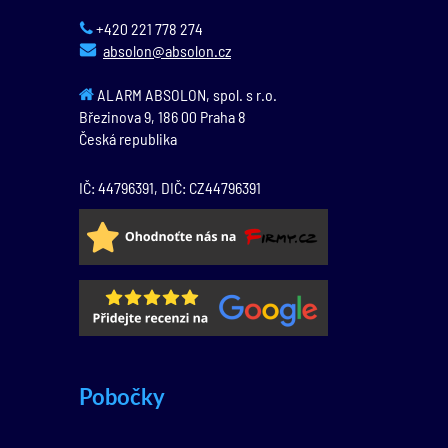
+420 221 778 274
absolon@absolon.cz
ALARM ABSOLON, spol. s r.o.
Březinova 9,
186 00
Praha 8
Česká republika
IČ: 44796391, DIČ: CZ44796391
Pobočky