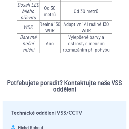
Dosah LED
Od 30
bílého
Od 30 metrů
metrů
přísvitu
Reálné 130
Adaptivní AI reálné 130
WDR
WDR
WDR
Barevné
Vylepšené barvy a
noční
Ano
ostrost, s menším
vidění
rozmazáním při pohybu
Potřebujete poradit? Kontaktujte naše VSS
oddělení
Technické oddělení VSS/CCTV
Michal Kohout