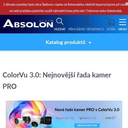
Z důvodu uzavírky části ulice Šaldova v úseku od Rohanského nábřeží doporučujeme při cestě
na naši pražskou pobočku využít náhradní trasu přes ulici Thámova nebo Sokolovská.
HLEDAT
PŘIHLÁŠENÍ / REGISTRACE
KOŠÍK
MENU
Katalog produktů
ColorVu 3.0: Nejnovější řada kamer
PRO