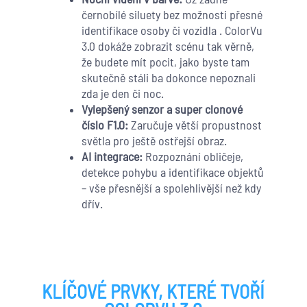
černobílé siluety bez možnosti přesné
identifikace osoby či vozidla . ColorVu
3.0 dokáže zobrazit scénu tak věrně,
že budete mít pocit, jako byste tam
skutečně stáli ba dokonce nepoznali
zda je den či noc.
Vylepšený senzor a super clonové
číslo F1.0:
Zaručuje větší propustnost
světla pro ještě ostřejší obraz.
AI integrace:
Rozpoznání obličeje,
detekce pohybu a identifikace objektů
– vše přesnější a spolehlivější než kdy
dřív.
KLÍČOVÉ PRVKY, KTERÉ TVOŘÍ