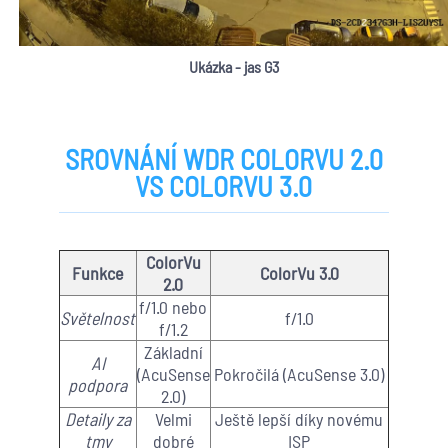
Ukázka - jas G3
SROVNÁNÍ WDR COLORVU 2.0
VS COLORVU 3.0
ColorVu
Funkce
ColorVu 3.0
2.0
f/1.0 nebo
Světelnost
f/1.0
f/1.2
Základní
AI
(AcuSense
Pokročilá (AcuSense 3.0)
podpora
2.0)
Detaily za
Velmi
Ještě lepší díky novému
tmy
dobré
ISP