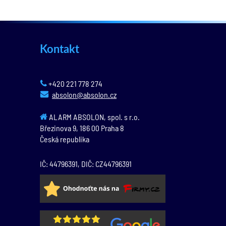
Kontakt
+420 221 778 274
absolon@absolon.cz
ALARM ABSOLON, spol. s r.o.
Březinova 9,
186 00
Praha 8
Česká republika
IČ: 44796391, DIČ: CZ44796391