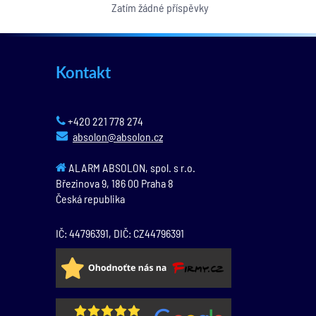
Zatím žádné příspěvky
Kontakt
+420 221 778 274
absolon@absolon.cz
ALARM ABSOLON, spol. s r.o.
Březinova 9,
186 00
Praha 8
Česká republika
IČ: 44796391, DIČ: CZ44796391