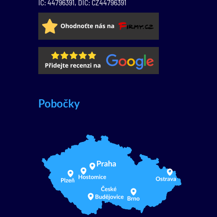
IČ: 44796391, DIČ: CZ44796391
Pobočky