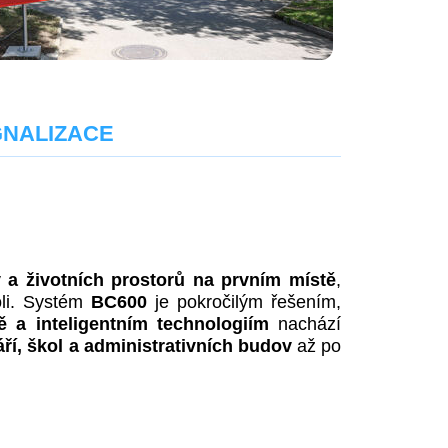
IGNALIZACE
a životních prostorů na prvním místě
,
oli. Systém
BC600
je pokročilým řešením,
itě a inteligentním technologiím
nachází
ří, škol a administrativních budov
až po