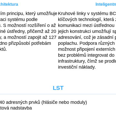
hitektura
Inteligent
m principu, který umožňuje
Kruhové linky v systému BC
uraci systému podle
klíčových technologií, která 
. S možností rozšíření o až
komunikaci mezi ústřednou 
dné ústředny, přičemž až 20
jejich konstrukci umožňují 
y, a možností zapojit až 127
adresování, což je zásadní p
adno přizpůsobí potřebám
poplachu. Podpora různých 
ktů.
možnost připojení externích 
bez problémů integrovat do 
infrastruktury, čímž se prodl
investiční náklady.
LST
40 adresných prvků (hlásiče nebo moduly)
tová nadstavba