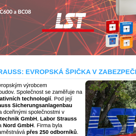
RAUSS: EVROPSKÁ ŠPIČKA V ZABEZPEČ
vropským výrobcem
budov. Společnost se zaměřuje na
ativních technologií
. Pod její
auss Sicherungsanlagenbau
ka dceřinými společnostmi v
technik GmbH
,
Labor Strauss
a
Nord GmbH
. Firma byla
aměstnává
přes 250 odborníků
.