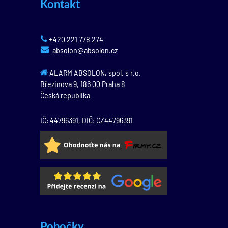
Kontakt
+420 221 778 274
absolon@absolon.cz
ALARM ABSOLON, spol. s r.o.
Březinova 9,
186 00
Praha 8
Česká republika
IČ: 44796391, DIČ: CZ44796391
Pobočky