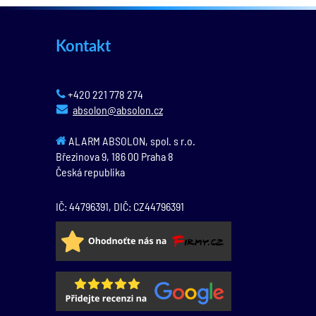
Kontakt
+420 221 778 274
absolon@absolon.cz
ALARM ABSOLON, spol. s r.o.
Březinova 9,
186 00
Praha 8
Česká republika
IČ: 44796391, DIČ: CZ44796391