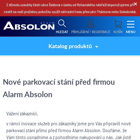
×
Z důvodu uzavírky části ulice Šaldova v úseku od Rohanského nábřeží doporučujeme při
cestě na naši pražskou pobočku využít náhradní trasu přes ulici Thámova nebo Sokolovská.
HLEDAT
PŘIHLÁŠENÍ / REGISTRACE
KOŠÍK
MENU
Katalog produktů
Nové parkovací stání před firmou
Alarm Absolon
Vážení zákazníci,
v rámci inovace služeb pro zákazníky jsme pro Vás připravili nové
parkovací stání přímo před firmou Alarm Absolon. Doufáme, že
Vám tímto usnadníme a z pohodlníme nakupování u nás. Jak jistě