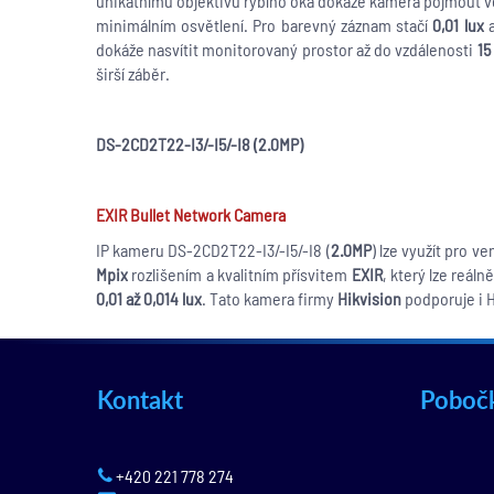
unikátnímu objektivu rybího oka dokáže kamera pojmout vel
minimálním osvětlení. Pro barevný záznam stačí
0,01 lux
a
dokáže nasvítit monitorovaný prostor až do vzdálenosti
15
širší záběr.
DS-2CD2T22-I3/-I5/-I8 (2.0MP)
EXIR Bullet Network Camera
IP kameru DS-2CD2T22-I3/-I5/-I8 (
2.0MP
) lze využít pro v
Mpix
rozlišením a kvalitním přísvitem
EXIR
, který lze reáln
0,01 až 0,014 lux
. Tato kamera firmy
Hikvision
podporuje i 
Kontakt
Poboč
+420 221 778 274