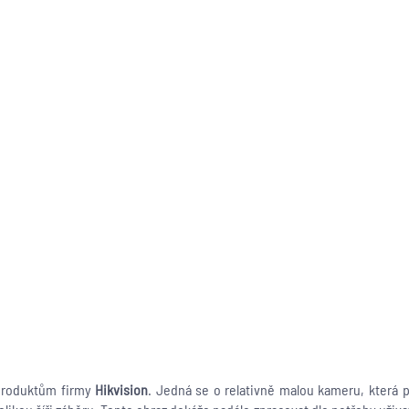
 produktům firmy
Hikvision
. Jedná se o relativně malou kameru, která př