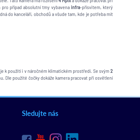
tele. Tato kamera má rozlišení
4 Mpix
a dokáže pracovat při
era pro případ absolutní tmy vybavena
infra
-přísvitem, který
odná do kanceláří, obchodů a všude tam, kde je potřeba mít
čuje k použití i v náročném klimatickém prostředí. Se svým
2
rhu. Dle použité čočky dokáže kamera pracovat při osvětlení
Sledujte nás