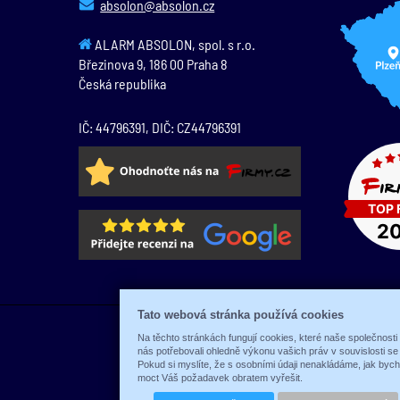
absolon@absolon.cz
ALARM ABSOLON, spol. s r.o.
Březinova 9,
186 00
Praha 8
Česká republika
IČ: 44796391, DIČ: CZ44796391
Tato webová stránka používá cookies
Na těchto stránkách fungují cookies, které naše společnosti
nás potřebovali ohledně výkonu vašich práv v souvislosti s
Pokud si myslíte, že s osobními údaji nenakládáme, jak byc
moct Váš požadavek obratem vyřešit.