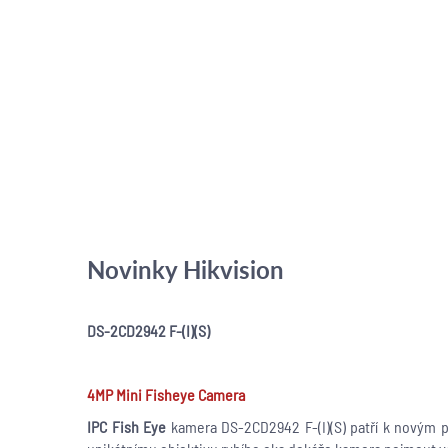
Novinky Hikvision
DS-2CD2942 F-(I)(S)
4MP Mini Fisheye Camera
IPC Fish Eye
kamera DS-2CD2942 F-(I)(S) patří k novým