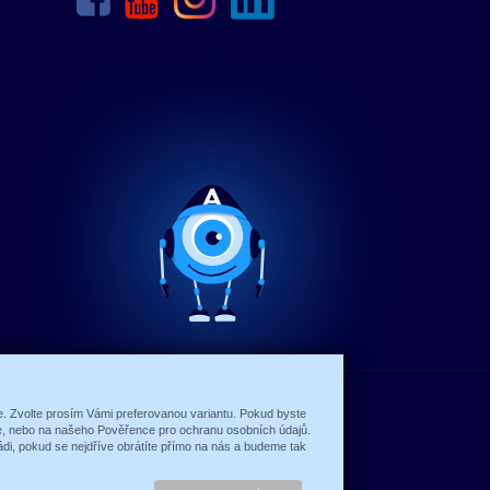
ce. Zvolte prosím Vámi preferovanou variantu. Pokud byste
íte, nebo na našeho Pověřence pro ochranu osobních údajů.
di, pokud se nejdříve obrátíte přímo na nás a budeme tak