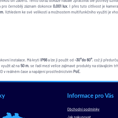
ikou šíři záběru. Tento obraz dokáže nadále zpracovat dle potřeby uživa
 pro černobílý záznam dokonce
0,001 lux
. I přes tuto citlivost je kam
 m
. Vzhledem ke své velikosti a možnostem multifunkčního využití je vh
enkovní instalace. Má krytí
IP66
a lze ji použít od
-30°do 60°
, což ji předur
ě využít až na
50 m
, se řadí mezi velice zajímavé produkty na stávajícím t
HD v reálném čase a napájení prostřednictvím
PoE
.
ky
Informace pro Vás
Obchodní podmínky
Jak nakupovat