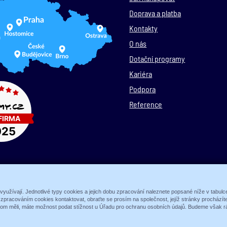
Doprava a platba
Kontakty
O nás
Dotační programy
Kariéra
Podpora
Reference
© 1989 - 2026 ALARM ABSOLON, spol. s.r.o.
 využívají. Jednotlivé typy cookies a jejich dobu zpracování naleznete popsané níže v tabul
e zpracováním cookies kontaktovat, obraťte se prosím na společnost, jejíž stránky procház
Sun-shop
-
tvorba eshopů
hom měli, máte možnost podat stížnost u Úřadu pro ochranu osobních údajů. Budeme však rá
Zobrazit plnou verzi