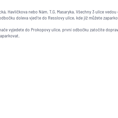
ická, Havlíčkova nebo Nám. T.G. Masaryka. Všechny 3 ulice vedou 
 odbočku doleva vjeďte do Resslovy ulice, kde již můžete zaparko
hače vyjedete do Prokopovy ulice, první odbočku zatočíte dopra
zaparkovat.