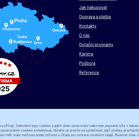
Jak nakupovat
Doprava a platba
Kontakty
O nás
Dotační programy
Kariéra
Podpora
Reference
© 1989 - 2026 ALARM ABSOLON, spol. s.r.o.
 využívají. Jednotlivé typy cookies a jejich dobu zpracování naleznete popsané níže v tabul
e zpracováním cookies kontaktovat, obraťte se prosím na společnost, jejíž stránky procház
Sun-shop
-
tvorba eshopů
hom měli, máte možnost podat stížnost u Úřadu pro ochranu osobních údajů. Budeme však rá