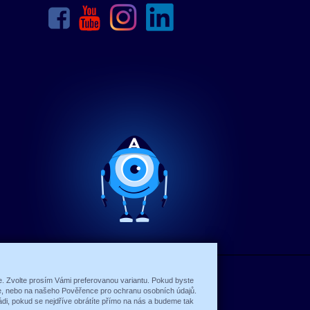
ce. Zvolte prosím Vámi preferovanou variantu. Pokud byste
íte, nebo na našeho Pověřence pro ochranu osobních údajů.
di, pokud se nejdříve obrátíte přímo na nás a budeme tak