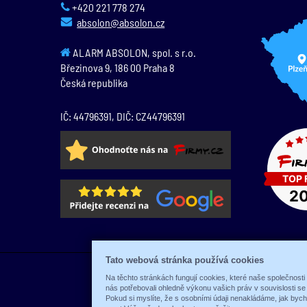
+420 221 778 274
absolon@absolon.cz
ALARM ABSOLON, spol. s r.o.
Březinova 9,
186 00
Praha 8
Česká republika
IČ: 44796391, DIČ: CZ44796391
Tato webová stránka používá cookies
Na těchto stránkách fungují cookies, které naše společnosti
nás potřebovali ohledně výkonu vašich práv v souvislosti s
Pokud si myslíte, že s osobními údaji nenakládáme, jak byc