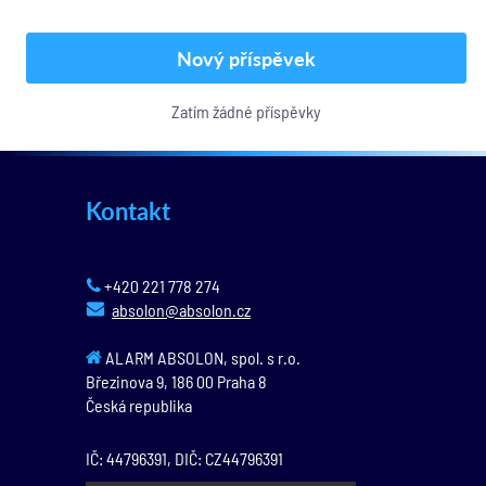
Nový příspěvek
Zatím žádné příspěvky
Kontakt
+420 221 778 274
absolon@absolon.cz
ALARM ABSOLON, spol. s r.o.
Březinova 9,
186 00
Praha 8
Česká republika
IČ: 44796391, DIČ: CZ44796391