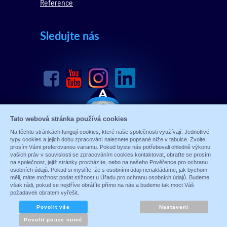
Reference
Sledujte nás
Tato webová stránka používá cookies
Na těchto stránkách fungují cookies, které naše společnosti využívají. Jednotlivé
typy cookies a jejich dobu zpracování naleznete popsané níže v tabulce. Zvolte
prosím Vámi preferovanou variantu. Pokud byste nás potřebovali ohledně výkonu
vašich práv v souvislosti se zpracováním cookies kontaktovat, obraťte se prosím
na společnost, jejíž stránky procházíte, nebo na našeho Pověřence pro ochranu
osobních údajů. Pokud si myslíte, že s osobními údaji nenakládáme, jak bychom
měli, máte možnost podat stížnost u Úřadu pro ochranu osobních údajů. Budeme
však rádi, pokud se nejdříve obrátíte přímo na nás a budeme tak moct Váš
© 1989 - 2026 ALARM ABSOLON, spol. s.r.o.
požadavek obratem vyřešit.
Sun-shop
-
tvorba eshopů
Povolit vše
Nastavení
Zobrazit plnou verzi
Povolit pouze nutné