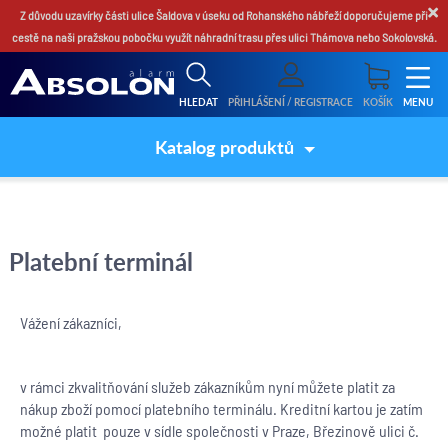
×
Z důvodu uzavírky části ulice Šaldova v úseku od Rohanského nábřeží doporučujeme při
cestě na naši pražskou pobočku využít náhradní trasu přes ulici Thámova nebo Sokolovská.
HLEDAT
PŘIHLÁŠENÍ / REGISTRACE
KOŠÍK
MENU
Katalog produktů
Platební terminál
Vážení zákazníci,
v rámci zkvalitňování služeb zákazníkům nyní můžete platit za
nákup zboží pomocí platebního terminálu. Kreditní kartou je zatím
možné platit pouze v sídle společnosti v Praze, Březinově ulici č.