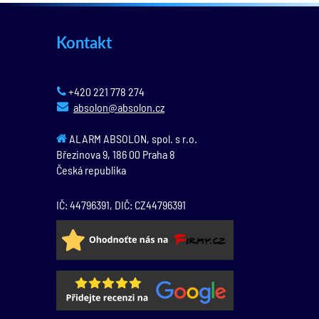
Kontakt
+420 221 778 274
absolon@absolon.cz
ALARM ABSOLON, spol. s r.o.
Březinova 9,
186 00
Praha 8
Česká republika
IČ: 44796391, DIČ: CZ44796391