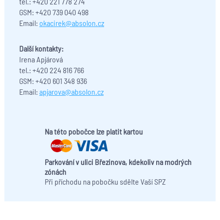
tel.: +420 221 778 274
GSM: +420 739 040 498
Email:
okacirek@absolon.cz
Další kontakty:
Irena Apjárová
tel.: +420 224 816 766
GSM: +420 601 348 936
Email:
apjarova@absolon.cz
Na této pobočce lze platit kartou
​
Parkování v ulici Březinova, kdekoliv na modrých
zónách
Při příchodu na pobočku sdělte Vaší SPZ