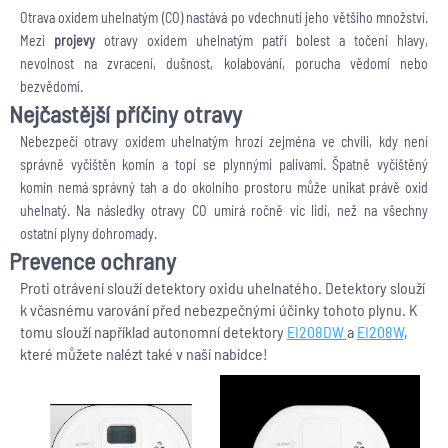
Otrava oxidem uhelnatým (CO) nastává po vdechnutí jeho většího množství.
Mezi
projevy
otravy oxidem uhelnatým patří bolest a točení hlavy,
nevolnost na zvracení, dušnost, kolabování, porucha vědomí nebo
bezvědomí.
Nejčastější příčiny otravy
Nebezpečí otravy oxidem uhelnatým hrozí zejména ve chvíli, kdy není
správně vyčištěn komín a topí se plynnými palivami. Špatně vyčištěný
komín nemá správný tah a do okolního prostoru může unikat právě oxid
uhelnatý. Na následky otravy CO umírá ročně víc lidí, než na všechny
ostatní plyny dohromady.
Prevence ochrany
Proti otrávení slouží detektory oxidu uhelnatého. Detektory slouží
k včasnému varování před nebezpečnými účinky tohoto plynu. K
tomu slouží například autonomní detektory
EI208DW
a
EI208W
,
které můžete nalézt také v naší nabídce!