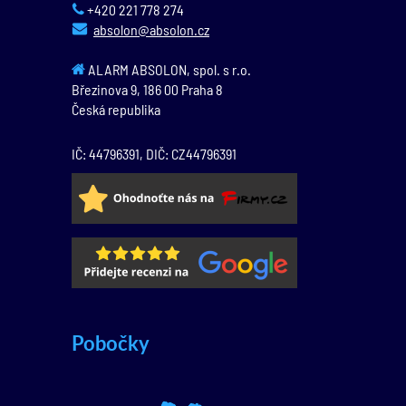
+420 221 778 274
absolon@absolon.cz
ALARM ABSOLON, spol. s r.o.
Březinova 9,
186 00
Praha 8
Česká republika
IČ: 44796391, DIČ: CZ44796391
Pobočky