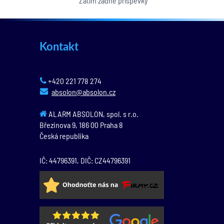
Zatím žádné příspěvky
Kontakt
+420 221 778 274
absolon@absolon.cz
ALARM ABSOLON, spol. s r.o.
Březinova 9,
186 00
Praha 8
Česká republika
IČ: 44796391, DIČ: CZ44796391