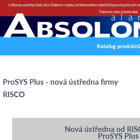
Z důvodu uzavírky části ulice Šaldova v úseku od Rohanského nábřeží doporučujeme při ces
Thámova nebo Sokolovská.
Katalog produkt
ProSYS Plus - nová ústředna firmy
RISCO
Nová ústředna od RI
ProSYS Plus