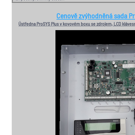
Cenově zvýhodněná sada Pr
Ústředna ProSYS Plus v kovovém boxu se zdrojem, LCD kláve