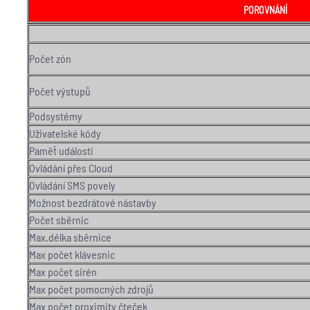
POROVNÁNÍ
Počet zón
Počet výstupů
Podsystémy
Uživatelské kódy
Paměť událostí
Ovládání přes Cloud
Ovládání SMS povely
Možnost bezdrátové nástavby
Počet sběrnic
Max.délka sběrnice
Max počet klávesnic
Max počet sirén
Max počet pomocných zdrojů
Max počet proximity čteček