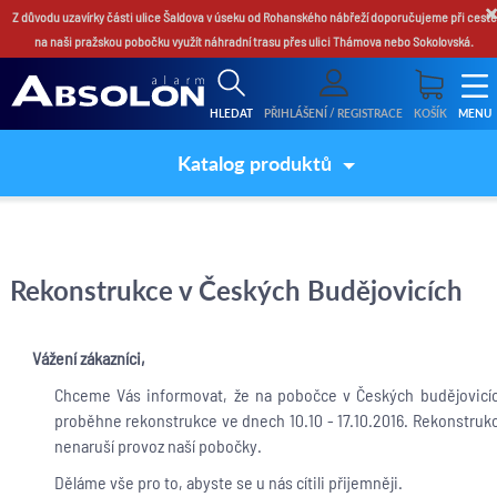
×
Z důvodu uzavírky části ulice Šaldova v úseku od Rohanského nábřeží doporučujeme při cestě
na naši pražskou pobočku využít náhradní trasu přes ulici Thámova nebo Sokolovská.
HLEDAT
PŘIHLÁŠENÍ / REGISTRACE
KOŠÍK
MENU
Katalog produktů
Rekonstrukce v Českých Budějovicích
Vážení zákazníci,
Chceme Vás informovat, že na pobočce v Českých budějovicí
proběhne
rekonstrukce
ve dnech 10.10 - 17.10.2016. Rekonstruk
nenaruší provoz naší pobočky.
Děláme vše pro to, abyste se u nás cítili přijemněji.