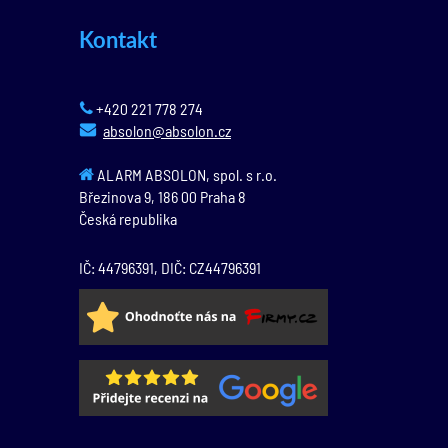
Kontakt
+420 221 778 274
absolon@absolon.cz
ALARM ABSOLON, spol. s r.o.
Březinova 9,
186 00
Praha 8
Česká republika
IČ: 44796391, DIČ: CZ44796391