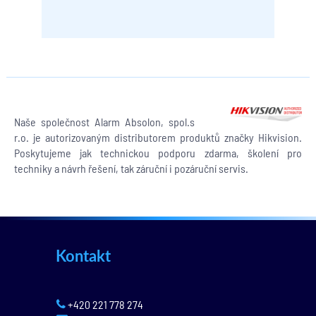
Naše společnost Alarm Absolon, spol.s
r.o. je autorizovaným distributorem produktů značky Hikvision.
Poskytujeme jak technickou podporu zdarma, školení pro
techniky a návrh řešení, tak záruční i pozáruční servis.
Kontakt
+420 221 778 274