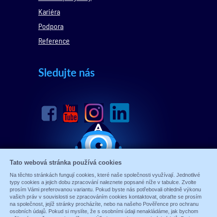
Kariéra
Podpora
Reference
Sledujte nás
Tato webová stránka používá cookies
Na těchto stránkách fungují cookies, které naše společnosti využívají. Jednotlivé
typy cookies a jejich dobu zpracování naleznete popsané níže v tabulce. Zvolte
prosím Vámi preferovanou variantu. Pokud byste nás potřebovali ohledně výkonu
vašich práv v souvislosti se zpracováním cookies kontaktovat, obraťte se prosím
na společnost, jejíž stránky procházíte, nebo na našeho Pověřence pro ochranu
osobních údajů. Pokud si myslíte, že s osobními údaji nenakládáme, jak bychom