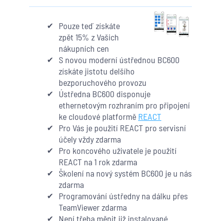
Pouze teď získáte
zpět 15% z Vašich
nákupních cen
S novou moderní ústřednou BC600
získáte jistotu delšího
bezporuchového provozu
Ústředna BC600 disponuje
ethernetovým rozhraním pro připojení
ke cloudové platformě
REACT
Pro Vás je použití REACT pro servisní
účely vždy zdarma
Pro koncového uživatele je použití
REACT na 1 rok zdarma
Školení na nový systém BC600 je u nás
zdarma
Programování ústředny na dálku přes
TeamViewer zdarma
Není třeba měnit již instalované