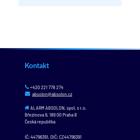
Kontakt
+420 221 778 274
absolon@absolon.cz
ALARM ABSOLON, spol. s r.o.
Březinova 9,
186 00
Praha 8
Česká republika
IČ: 44796391, DIČ: CZ44796391