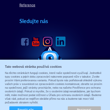
Reference
Sledujte nás
Tato webová stránka používá cookies
Na těchto stránkách fungují cookies, které naše společnosti využívají. Jednotlivé
typy cookies a jejich dobu zpracování naleznete popsané níže v tabulce. Zvolte
prosím Vámi preferovanou variantu. Pokud byste nás potřebovali ohledně výkonu
vašich práv v souvislosti se zpracováním cookies kontaktovat, obraťte se prosím
na společnost, jejíž stránky procházíte, nebo na našeho Pověřence pro ochranu
osobních údajů. Pokud si myslíte, že s osobními údaji nenakládáme, jak bychom
měli, máte možnost podat stížnost u Úřadu pro ochranu osobních údajů. Budeme
© 1989 - 2026 ALARM ABSOLON, spol. s.r.o.
však rádi, pokud se nejdříve obrátíte přímo na nás a budeme tak moct Váš
Sun-shop
-
tvorba eshopů
požadavek obratem vyřešit.
Zobrazit plnou verzi
Povolit vše
Nastavení