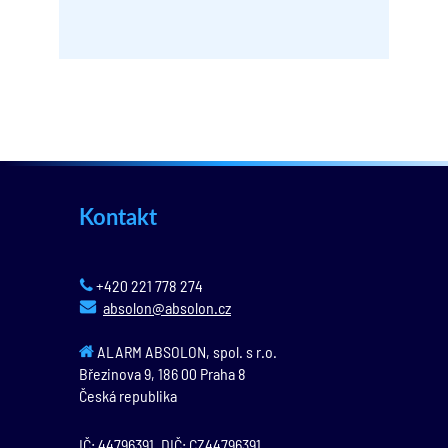
Kontakt
+420 221 778 274
absolon@absolon.cz
ALARM ABSOLON, spol. s r.o.
Březinova 9,
186 00
Praha 8
Česká republika
IČ: 44796391, DIČ: CZ44796391