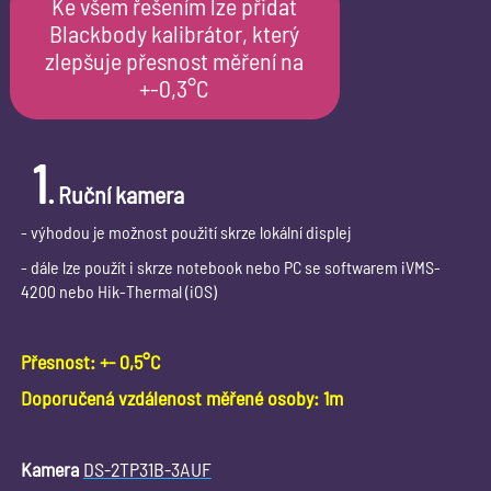
Ke všem řešením lze přidat
Blackbody kalibrátor, který
zlepšuje přesnost měření na
+-0,3°C
1
.
Ruční kamera
- výhodou je možnost použití skrze lokální displej
- dále lze použít i skrze notebook nebo PC se softwarem iVMS-
4200 nebo Hik-Thermal (iOS)
Přesnost: +- 0,5°C
Doporučená vzdálenost měřené osoby: 1m
Kamera
DS-2TP31B-3AUF