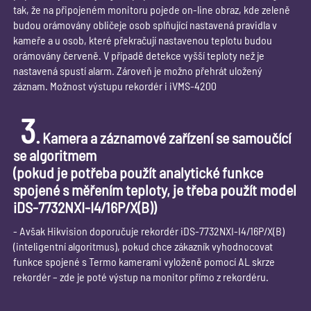
tak, že na připojeném monitoru pojede on-line obraz, kde zeleně
budou orámovány obličeje osob splňující nastavená pravidla v
kameře a u osob, které překračují nastavenou teplotu budou
orámovány červeně. V případě detekce vyšší teploty než je
nastavená spustí alarm. Zároveň je možno přehrát uložený
záznam. Možnost výstupu rekordér i iVMS-4200
3
.
Kamera a záznamové zařízení se samoučící
se algoritmem
(pokud je potřeba použít analytické funkce
spojené s měřením teploty, je třeba použít model
iDS-7732NXI-I4/16P/X(B))
- Avšak Hikvision doporučuje rekordér iDS-7732NXI-I4/16P/X(B)
(inteligentní algoritmus), pokud chce zákazník vyhodnocovat
funkce spojené s Termo kamerami vyloženě pomocí AL skrze
rekordér – zde je poté výstup na monitor přímo z rekordéru.