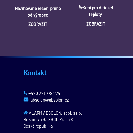
Řešení pro detekci
Navrhované řešení přímo
teploty
od výrobce
ZOBRAZIT
ZOBRAZI
T
Kontakt
+420 221 778 274
absolon@absolon.cz
ALARM ABSOLON, spol. s r.o.
Březinova 9,
186 00
Praha 8
Česká republika