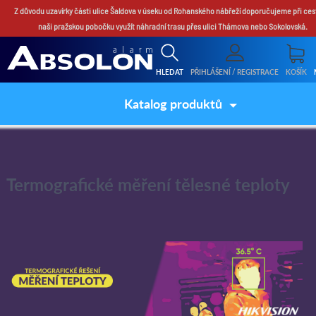
Z důvodu uzavírky části ulice Šaldova v úseku od Rohanského nábřeží doporučujeme při ces
naši pražskou pobočku využít náhradní trasu přes ulici Thámova nebo Sokolovská.
HLEDAT
PŘIHLÁŠENÍ / REGISTRACE
KOŠÍK
Katalog produktů
Termografické měření tělesné teploty