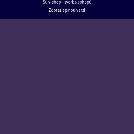
Sun-shop
-
tvorba eshopů
Zobrazit plnou verzi