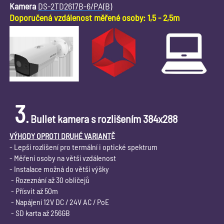
Kamera
DS-2TD2617B-6/PA(B)
Doporučená vzdálenost měřené osoby: 1,5 - 2,5m
3
.
Bullet kamera s rozlišením 384x288
VÝHODY OPROTI DRUHÉ VARIANT
Ě
- Lepší rozlišení pro termální i optické spektrum
- Měření osoby na větší vzdálenost
- Instalace možná do větší výšky
- Rozeznání až 30 obličejů
- Přísvit až 50m
- Napájení 12V DC / 24V AC / PoE
- SD karta až 256GB