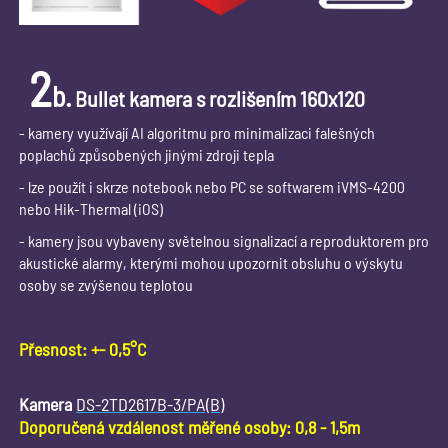
2
b.
Bullet kamera s rozlišením 160x120
- kamery využívají AI algoritmu pro minimalizaci falešných
poplachů způsobených jinými zdroji tepla
- lze použít i skrze notebook nebo PC se softwarem iVMS-4200
nebo Hik-Thermal (iOS)
- kamery jsou vybaveny světelnou signalizací a reproduktorem pro
akustické alarmy, kterými mohou upozornit obsluhu o výskytu
osoby se zvýšenou teplotou
Přesnost: +- 0,5°C
Kamera
DS-2TD2617B-3/PA(B)
Doporučená vzdálenost měřené osoby: 0,8 - 1,5m