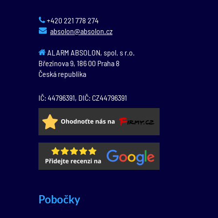
+420 221 778 274
absolon@absolon.cz
ALARM ABSOLON, spol. s r.o.
Březinova 9,
186 00
Praha 8
Česká republika
IČ: 44796391, DIČ: CZ44796391
Pobočky