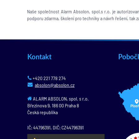
Naše společnost Alarm Absolon, spol.s r.o. je autorizov
podporu zdarma, školení pro techniky a návrh řešení, tak zá
Kontakt
Poboč
+420 221 778 274
absolon@absolon.cz
ALARM ABSOLON, spol. s r.o.
Březinova 9,
186 00
Praha 8
Česká republika
IČ: 44796391, DIČ: CZ44796391