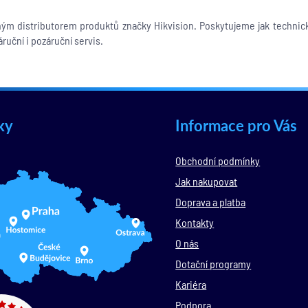
aným distributorem produktů značky Hikvision. Poskytujeme jak technic
ruční i pozáruční servis.
ky
Informace pro Vás
Obchodní podmínky
Jak nakupovat
Doprava a platba
Kontakty
O nás
Dotační programy
Kariéra
Podpora