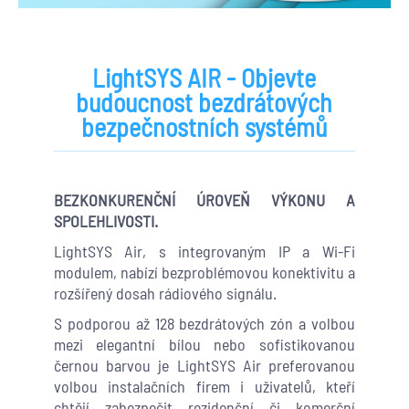
LightSYS AIR - Objevte
budoucnost bezdrátových
bezpečnostních systémů
BEZKONKURENČNÍ ÚROVEŇ VÝKONU A
SPOLEHLIVOSTI.
LightSYS Air, s integrovaným IP a Wi-Fi
modulem, nabízí bezproblémovou konektivitu a
rozšířený dosah rádiového signálu.
S podporou až 128 bezdrátových zón a volbou
mezi elegantní bílou nebo sofistikovanou
černou barvou je LightSYS Air preferovanou
volbou instalačních firem i uživatelů, kteří
chtějí zabezpečit rezidenční či komerční