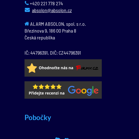
+420 221 778 274
absolon@absolon.cz
ALARM ABSOLON, spol. s r.o.
Březinova 9,
186 00
Praha 8
Česká republika
IČ: 44796391, DIČ: CZ44796391
Pobočky