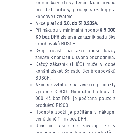
komunikačních systémů. Není určená
pro distributory, prodejce, e-shopy a
koncové uživatele.
Akce platí od
5.8. do 31.8.2024.
Při nákupu v minimální hodnotě
5 000
Kč bez DPH
získává zákazník sadu 8ks
šroubováků BOSCH.
Svoji účast na akci musí každý
zákazník nahlásit u svého obchodníka.
Každý zákazník (1 IČO) může v době
konání získat 3x sadu 8ks šroubováků
BOSCH.
Akce se vztahuje na veškeré produkty
výrobce RISCO. Minimální hodnota 5
000 Kč bez DPH je počítána pouze z
produktů RISCO.
Hodnota zboží je počítána v nákupní
ceně dané firmy bez DPH.
Účastníci akce se zavazují, že v
případě vrácení jednoho z produktů a