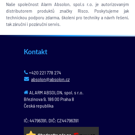
Naše společnost Alarm Absolon, spol.s r.o. je autorizovaným
distributorem produktů značky Risco. Poskytujeme jak
technickou podporu zdarma, školení pro techniky a návrh řešení,
tak záruční i pozáruční servis.
Kontakt
+420 221 778 274
absolon@absolon.cz
ALARM ABSOLON, spol. s r.o.
Březinova 9,
186 00
Praha 8
Česká republika
IČ: 44796391, DIČ: CZ44796391