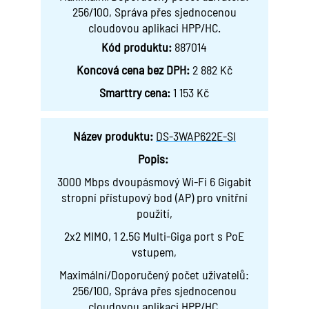
256/100, Správa přes sjednocenou
cloudovou aplikaci HPP/HC.
Kód produktu:
887014
Koncová cena bez DPH:
2 882 Kč
Smarttry cena:
1 153 Kč
Název produktu:
DS-3WAP622E-SI
Popis:
3000 Mbps dvoupásmový Wi-Fi 6 Gigabit
stropní přístupový bod (AP) pro vnitřní
použití,
2x2 MIMO, 1 2.5G Multi-Giga port s PoE
vstupem,
Maximální/Doporučený počet uživatelů:
256/100, Správa přes sjednocenou
cloudovou aplikaci HPP/HC.