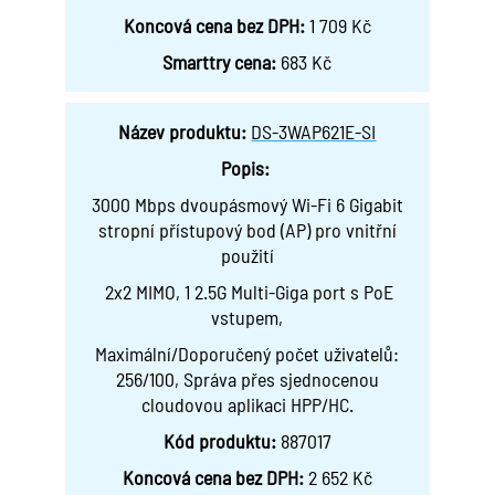
Koncová cena bez DPH:
1 709 Kč
Smarttry cena:
683 Kč
Název produktu:
DS-3WAP621E-SI
Popis:
3000 Mbps dvoupásmový Wi-Fi 6 Gigabit
stropní přístupový bod (AP) pro vnitřní
použití
2x2 MIMO, 1 2.5G Multi-Giga port s PoE
vstupem,
Maximální/Doporučený počet uživatelů:
256/100, Správa přes sjednocenou
cloudovou aplikaci HPP/HC.
Kód produktu:
887017
Koncová cena bez DPH:
2 652 Kč