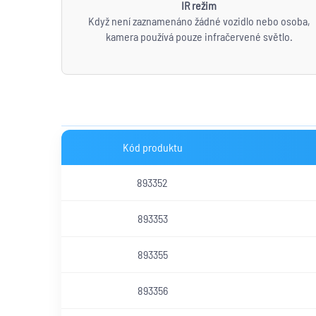
IR režim
Když není zaznamenáno žádné vozidlo nebo osoba,
kamera používá pouze infračervené světlo.
Kód produktu
893352
893353
893355
893356