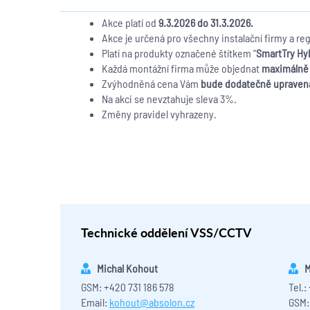
Akce platí od
9.3.2026 do 31.3.2026.
Akce je určená pro všechny instalační firmy a re
Platí na produkty označené štítkem "
SmartTry Hyb
Každá montážní firma může objednat
maximálně 
Zvýhodněná cena Vám
bude dodatečně upraven
Na akci se nevztahuje sleva 3%.
Změny pravidel vyhrazeny.
Technické oddělení VSS/CCTV
Michal Kohout
M
GSM: +420 731 186 578
Tel.:
Email:
kohout@absolon.cz
GSM: