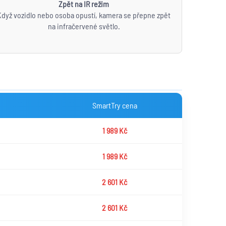
Zpět na IR režim
Když vozidlo nebo osoba opustí, kamera se přepne zpět
na infračervené světlo.
SmartTry cena
1 989 Kč
1 989 Kč
2 601 Kč
2 601 Kč