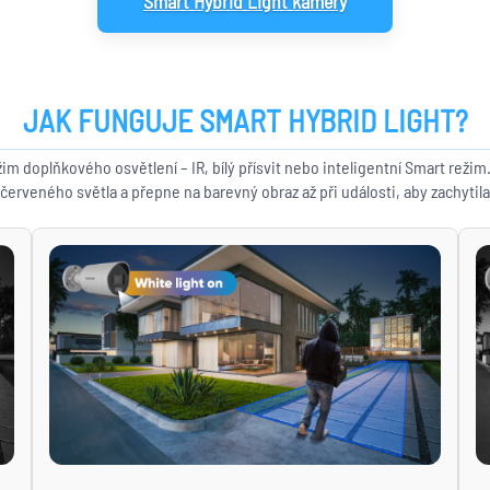
Smart Hybrid Light kamery
JAK FUNGUJE SMART HYBRID LIGHT?
im doplňkového osvětlení – IR, bílý přísvit nebo inteligentní Smart režim
rveného světla a přepne na barevný obraz až při události, aby zachytila 