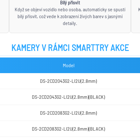
Bílý přísvit
Když se objeví vozidlo nebo osoba, automaticky se spustí
bílý přísvít, což vede k zobrazení živých barev s jasnými
detaily.
KAMERY V RÁMCI SMARTTRY AKCE
Model
DS-2CD2043G2-LI2U(2.8mm)
DS-2CD2043G2-LI2U(2.8mm)(BLACK)
DS-2CD2083G2-LI2U(2.8mm)
DS-2CD2083G2-LI2U(2.8mm)(BLACK)