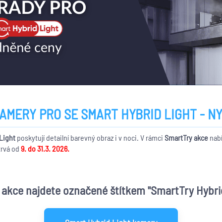
MERY PRO SE SMART HYBRID LIGHT - NY
Light
poskytují detailní barevný obraz i v noci. V rámci
SmartTry akce
nab
 trvá od
9. do 31.3. 2026.
akce najdete označené štítkem "SmartTry Hybrid