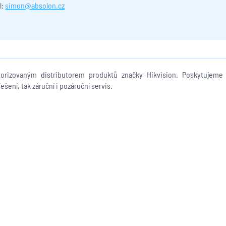
l:
simon@absolon.cz
rizovaným distributorem produktů značky Hikvision. Poskytujeme 
šení, tak záruční i pozáruční servis.