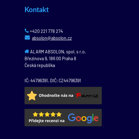
Kontakt
+420 221 778 274
absolon@absolon.cz
ALARM ABSOLON, spol. s r.o.
Březinova 9,
186 00
Praha 8
Česká republika
IČ: 44796391, DIČ: CZ44796391