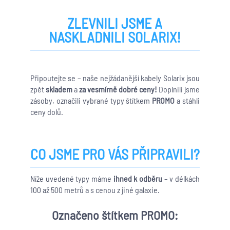
ZLEVNILI JSME A
NASKLADNILI SOLARIX!
Připoutejte se – naše nejžádanější kabely Solarix jsou
zpět
skladem
a
za vesmírně dobré ceny!
Doplnili jsme
zásoby, označili vybrané typy štítkem
PROMO
a stáhli
ceny dolů.
CO JSME PRO VÁS PŘIPRAVILI?
Níže uvedené typy máme
ihned k odběru
– v délkách
100 až 500 metrů a s cenou z jiné galaxie.
Označeno štítkem
PROMO
: