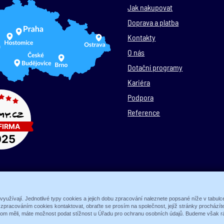
Jak nakupovat
Doprava a platba
Kontakty
O nás
Dotační programy
Kariéra
Podpora
Reference
© 1989 - 2026 ALARM ABSOLON, spol. s.r.o.
 využívají. Jednotlivé typy cookies a jejich dobu zpracování naleznete popsané níže v tabul
e zpracováním cookies kontaktovat, obraťte se prosím na společnost, jejíž stránky procház
Sun-shop
-
tvorba eshopů
hom měli, máte možnost podat stížnost u Úřadu pro ochranu osobních údajů. Budeme však rá
Zobrazit plnou verzi