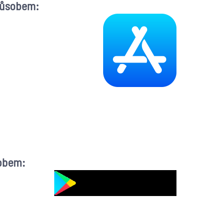
způsobem:
sobem: