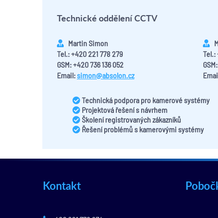
Technické oddělení CCTV
Martin Simon
M
Tel.: +420 221 778 279
Tel.
GSM: +420 736 136 052
GSM:
Email:
simon@absolon.cz
Emai
Technická podpora pro kamerové systémy
Projektová řešení s návrhem
Školení registrovaných zákazníků
Řešení problémů s kamerovými systémy
Kontakt
Poboč