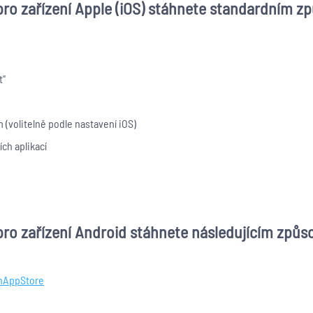
 pro zařízení Apple (iOS) stáhnete standardním 
t"
 (volitelně podle nastavení iOS)
ch aplikací
 pro zařízení Android stáhnete následujícím způ
onAppStore