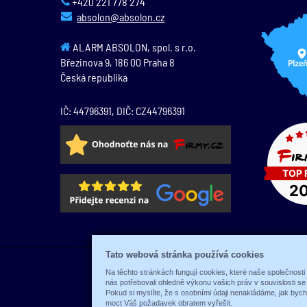
+420 221 778 274
absolon@absolon.cz
ALARM ABSOLON, spol. s r.o.
Březinova 9,
186 00
Praha 8
Česká republika
IČ: 44796391, DIČ: CZ44796391
Tato webová stránka používá cookies
Na těchto stránkách fungují cookies, které naše společnosti
nás potřebovali ohledně výkonu vašich práv v souvislosti s
Pokud si myslíte, že s osobními údaji nenakládáme, jak byc
moct Váš požadavek obratem vyřešit.