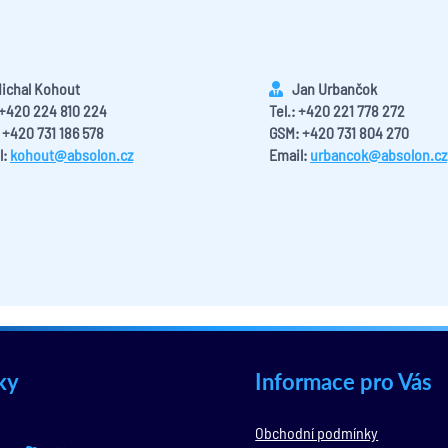
ichal Kohout
Jan Urbančok
: +420 224 810 224
Tel.: +420 221 778 272
 +420 731 186 578
GSM: +420 731 804 270
l:
kohout@absolon.cz
Email:
urbancok@absolon.cz
ky
Informace pro Vás
Obchodní podmínky