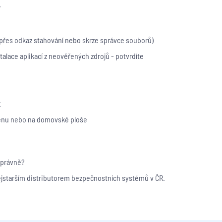
"
 přes odkaz stahování nebo skrze správce souborů)
talace aplikací z neověřených zdrojů - potvrdíte
t
menu nebo na domovské ploše
 správně?
ejstarším distributorem bezpečnostních systémů v ČR.