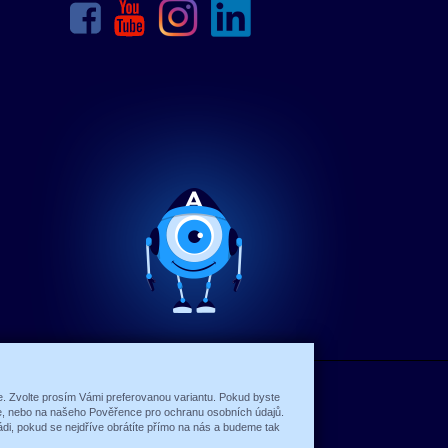
ce. Zvolte prosím Vámi preferovanou variantu. Pokud byste
íte, nebo na našeho Pověřence pro ochranu osobních údajů.
di, pokud se nejdříve obrátíte přímo na nás a budeme tak