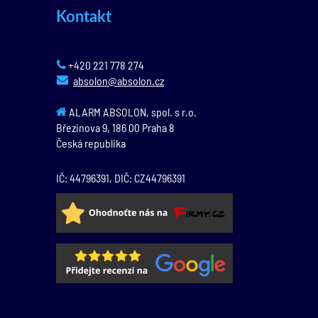
Kontakt
+420 221 778 274
absolon@absolon.cz
ALARM ABSOLON, spol. s r.o.
Březinova 9,
186 00
Praha 8
Česká republika
IČ: 44796391, DIČ: CZ44796391